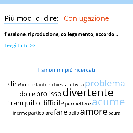
Più modi di dire:
Coniugazione
flessione
,
riproduzione
,
collegamento
,
accordo
...
Leggi tutto >>
I sinonimi più ricercati
problema
dire
importante
richiesta
attività
divertente
prolisso
dolce
acume
tranquillo
difficile
permettere
amore
fare
particolare
bello
inerme
paura