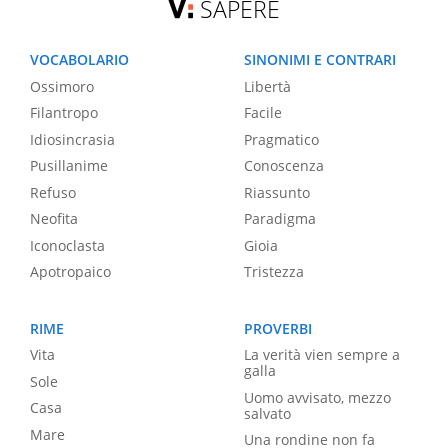
SAPERE
VOCABOLARIO
SINONIMI E CONTRARI
Ossimoro
Libertà
Filantropo
Facile
Idiosincrasia
Pragmatico
Pusillanime
Conoscenza
Refuso
Riassunto
Neofita
Paradigma
Iconoclasta
Gioia
Apotropaico
Tristezza
RIME
PROVERBI
Vita
La verità vien sempre a
galla
Sole
Uomo avvisato, mezzo
Casa
salvato
Mare
Una rondine non fa