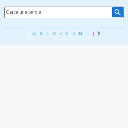
A
B
C
D
E
F
G
H
I
J
K
L
M
N