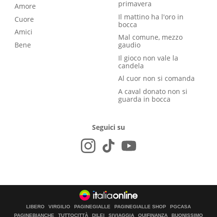
primavera
Amore
Il mattino ha l'oro in
Cuore
bocca
Amici
Mal comune, mezzo
Bene
gaudio
Il gioco non vale la
candela
Al cuor non si comanda
A caval donato non si
guarda in bocca
Seguici su
LIBERO
VIRGILIO
PAGINEGIALLE
PAGINEGIALLE SHOP
PGCASA
PAGINEBIANCHE
TUTTOCITTÀ
DILEI
SIVIAGGIA
QUIFINANZA
BUONISSIMO