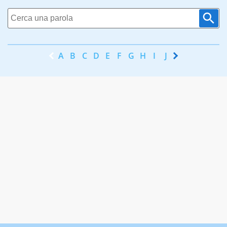
A
B
C
D
E
F
G
H
I
J
K
L
M
N