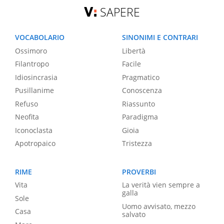
SAPERE
VOCABOLARIO
SINONIMI E CONTRARI
Ossimoro
Libertà
Filantropo
Facile
Idiosincrasia
Pragmatico
Pusillanime
Conoscenza
Refuso
Riassunto
Neofita
Paradigma
Iconoclasta
Gioia
Apotropaico
Tristezza
RIME
PROVERBI
Vita
La verità vien sempre a
galla
Sole
Uomo avvisato, mezzo
Casa
salvato