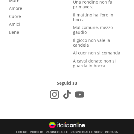
Mare
Una rondine non fa
primavera
Amore
Il mattino ha l'oro in
Cuore
bocca
Amici
Mal comune, mezzo
Bene
gaudio
Il gioco non vale la
candela
Al cuor non si comanda
A caval donato non si
guarda in bocca
Seguici su
LIBERO
VIRGILIO
PAGINEGIALLE
PAGINEGIALLE SHOP
PGCASA