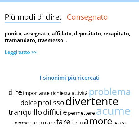
Più modi di dire:
Consegnato
punito
,
assegnato
,
affidato
,
depositato
,
recapitato
,
tramandato
,
trasmesso
...
Leggi tutto >>
I sinonimi più ricercati
problema
dire
importante
richiesta
attività
divertente
prolisso
dolce
acume
tranquillo
difficile
permettere
amore
fare
particolare
bello
inerme
paura