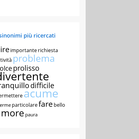
 sinonimi più ricercati
ire
importante
richiesta
problema
tività
prolisso
olce
divertente
ranquillo
difficile
acume
ermettere
fare
particolare
bello
nerme
amore
paura