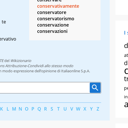
conservativamente
conservatore
conservatorismo
 te
conservazione
conservazioni
I
ervativo
d
at
TE
del
Wikizionario
d
ns Attribuzione-Condividi allo stesso modo
un modo espressione dell’opinione di Italiaonline S.p.A.
t
p
i
K
L
M
N
O
P
Q
R
S
T
U
V
W
X
Y
Z