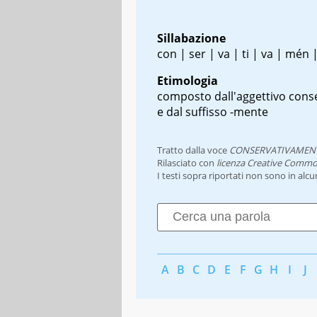
Sillabazione
con | ser | va | ti | va | mén |
Etimologia
composto dall'aggettivo cons
e dal suffisso -mente
Tratto dalla voce
CONSERVATIVAMEN
Rilasciato con
licenza Creative Commo
I testi sopra riportati non sono in alc
A
B
C
D
E
F
G
H
I
J