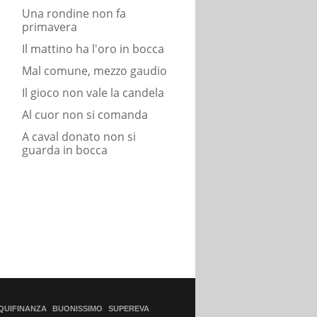
Una rondine non fa
primavera
Il mattino ha l'oro in bocca
Mal comune, mezzo gaudio
Il gioco non vale la candela
Al cuor non si comanda
A caval donato non si
guarda in bocca
QUIFINANZA
BUONISSIMO
SUPEREVA