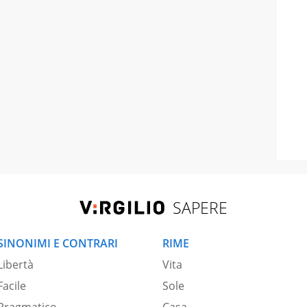
SAPERE
SINONIMI E CONTRARI
RIME
Libertà
Vita
Facile
Sole