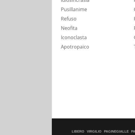
Idiosincrasia
Pusillanime
Refuso
Neofita
Iconoclasta
Apotropaico
LIBERO
VIRGILIO
PAGINEGIALLE
P