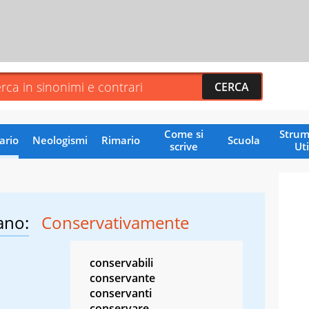
Come si
Strum
ario
Neologismi
Rimario
Scuola
scrive
Uti
ano:
Conservativamente
conservabili
conservante
conservanti
conservare