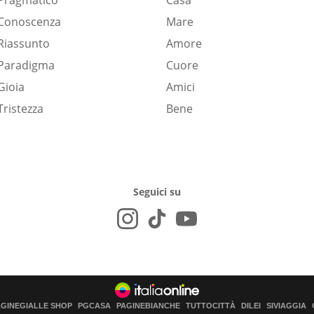
Pragmatico
Casa
Conoscenza
Mare
Riassunto
Amore
Paradigma
Cuore
Gioia
Amici
Tristezza
Bene
Seguici su
AGINEGIALLE SHOP
PGCASA
PAGINEBIANCHE
TUTTOCITTÀ
DILEI
SIVIAGGIA