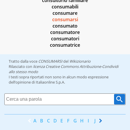
consultorio familiare
consumabili
consumare
consumarsi
consumato
consumatore
consumatori
consumatrice
Tratto dalla voce
CONSUMARSI
del
Wikizionario
Rilasciato con
licenza Creative Commons Attribuzione-Condividi
allo stesso modo
I testi sopra riportati non sono in alcun modo espressione
dell’opinione di Italiaonline S.p.A.
A
B
C
D
E
F
G
H
I
J
K
L
M
N