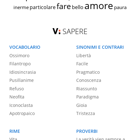
amore
fare
particolare
bello
inerme
paura
SAPERE
VOCABOLARIO
SINONIMI E CONTRARI
Ossimoro
Libertà
Filantropo
Facile
Idiosincrasia
Pragmatico
Pusillanime
Conoscenza
Refuso
Riassunto
Neofita
Paradigma
Iconoclasta
Gioia
Apotropaico
Tristezza
RIME
PROVERBI
Vita
La verità vien sempre a