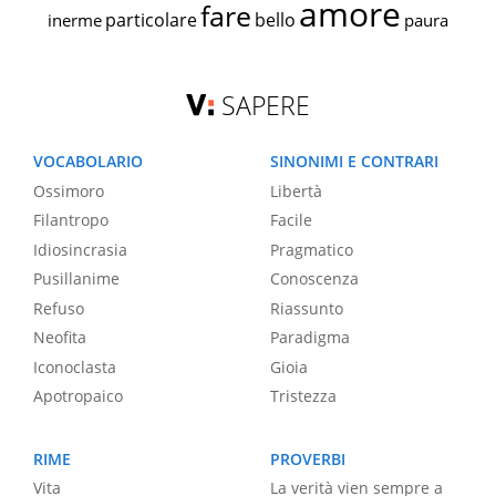
amore
fare
particolare
bello
inerme
paura
SAPERE
VOCABOLARIO
SINONIMI E CONTRARI
Ossimoro
Libertà
Filantropo
Facile
Idiosincrasia
Pragmatico
Pusillanime
Conoscenza
Refuso
Riassunto
Neofita
Paradigma
Iconoclasta
Gioia
Apotropaico
Tristezza
RIME
PROVERBI
Vita
La verità vien sempre a