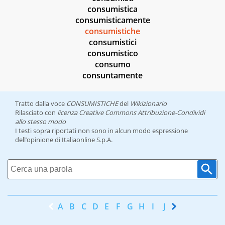
consumistica
consumisticamente
consumistiche
consumistici
consumistico
consumo
consuntamente
Tratto dalla voce
CONSUMISTICHE
del
Wikizionario
Rilasciato con
licenza Creative Commons Attribuzione-Condividi
allo stesso modo
I testi sopra riportati non sono in alcun modo espressione
dell’opinione di Italiaonline S.p.A.
A
B
C
D
E
F
G
H
I
J
K
L
M
N