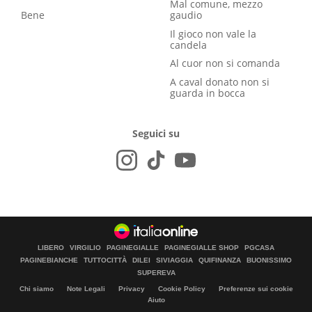
Mal comune, mezzo
Bene
gaudio
Il gioco non vale la
candela
Al cuor non si comanda
A caval donato non si
guarda in bocca
Seguici su
LIBERO
VIRGILIO
PAGINEGIALLE
PAGINEGIALLE SHOP
PGCASA
PAGINEBIANCHE
TUTTOCITTÀ
DILEI
SIVIAGGIA
QUIFINANZA
BUONISSIMO
SUPEREVA
Chi siamo
Note Legali
Privacy
Cookie Policy
Preferenze sui cookie
Aiuto