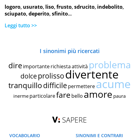
logoro
,
usurato
,
liso
,
frusto
,
sdrucito
,
indebolito
,
sciupato
,
deperito
,
sfinito
...
Leggi tutto >>
I sinonimi più ricercati
problema
dire
importante
richiesta
attività
divertente
prolisso
dolce
acume
tranquillo
difficile
permettere
amore
fare
particolare
bello
inerme
paura
SAPERE
VOCABOLARIO
SINONIMI E CONTRARI