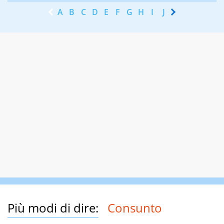
A
B
C
D
E
F
G
H
I
J
K
L
M
N
Più modi di dire:
Consunto