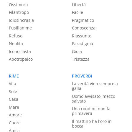
Ossimoro
Libertà
Filantropo
Facile
Idiosincrasia
Pragmatico
Pusillanime
Conoscenza
Refuso
Riassunto
Neofita
Paradigma
Iconoclasta
Gioia
Apotropaico
Tristezza
RIME
PROVERBI
Vita
La verità vien sempre a
galla
Sole
Uomo avvisato, mezzo
Casa
salvato
Mare
Una rondine non fa
primavera
Amore
Il mattino ha l'oro in
Cuore
bocca
Amici