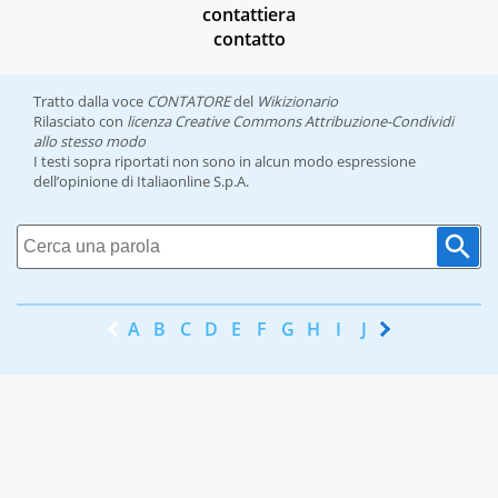
contattiera
contatto
Tratto dalla voce
CONTATORE
del
Wikizionario
Rilasciato con
licenza Creative Commons Attribuzione-Condividi
allo stesso modo
I testi sopra riportati non sono in alcun modo espressione
dell’opinione di Italiaonline S.p.A.
A
B
C
D
E
F
G
H
I
J
K
L
M
N