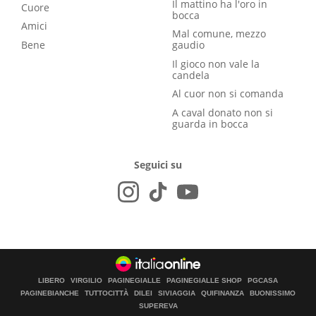
Il mattino ha l'oro in
Cuore
bocca
Amici
Mal comune, mezzo
Bene
gaudio
Il gioco non vale la
candela
Al cuor non si comanda
A caval donato non si
guarda in bocca
Seguici su
LIBERO
VIRGILIO
PAGINEGIALLE
PAGINEGIALLE SHOP
PGCASA
PAGINEBIANCHE
TUTTOCITTÀ
DILEI
SIVIAGGIA
QUIFINANZA
BUONISSIMO
SUPEREVA