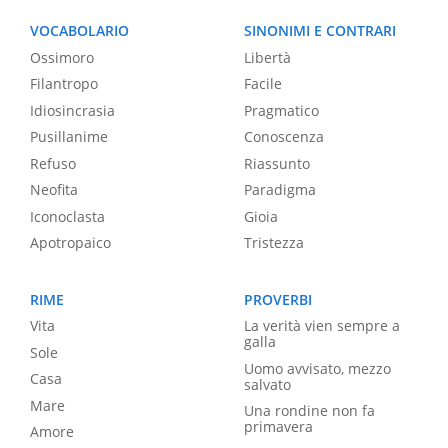
VOCABOLARIO
SINONIMI E CONTRARI
Ossimoro
Libertà
Filantropo
Facile
Idiosincrasia
Pragmatico
Pusillanime
Conoscenza
Refuso
Riassunto
Neofita
Paradigma
Iconoclasta
Gioia
Apotropaico
Tristezza
RIME
PROVERBI
Vita
La verità vien sempre a
galla
Sole
Uomo avvisato, mezzo
Casa
salvato
Mare
Una rondine non fa
primavera
Amore