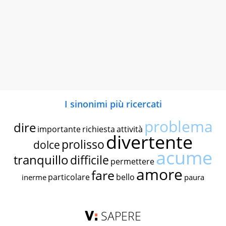
I sinonimi più ricercati
problema
dire
importante
richiesta
attività
divertente
prolisso
dolce
acume
tranquillo
difficile
permettere
amore
fare
particolare
bello
inerme
paura
SAPERE