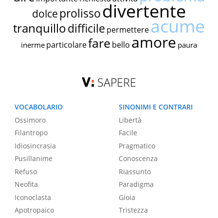
divertente
prolisso
dolce
acume
tranquillo
difficile
permettere
amore
fare
particolare
bello
inerme
paura
SAPERE
VOCABOLARIO
SINONIMI E CONTRARI
Ossimoro
Libertà
Filantropo
Facile
Idiosincrasia
Pragmatico
Pusillanime
Conoscenza
Refuso
Riassunto
Neofita
Paradigma
Iconoclasta
Gioia
Apotropaico
Tristezza