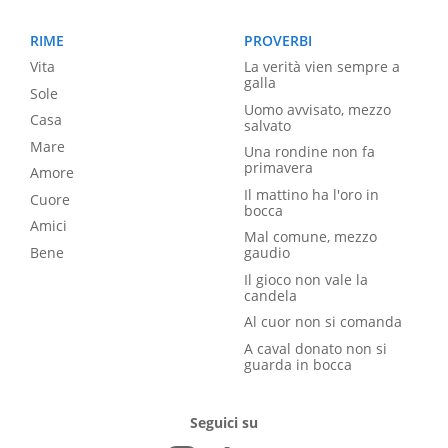
RIME
PROVERBI
Vita
La verità vien sempre a
galla
Sole
Uomo avvisato, mezzo
Casa
salvato
Mare
Una rondine non fa
primavera
Amore
Il mattino ha l'oro in
Cuore
bocca
Amici
Mal comune, mezzo
Bene
gaudio
Il gioco non vale la
candela
Al cuor non si comanda
A caval donato non si
guarda in bocca
Seguici su