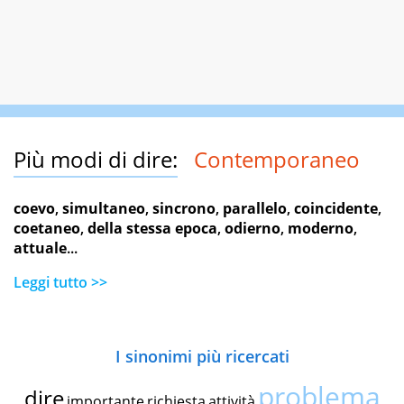
Più modi di dire:
Contemporaneo
coevo
,
simultaneo
,
sincrono
,
parallelo
,
coincidente
,
coetaneo
,
della stessa epoca
,
odierno
,
moderno
,
attuale
...
Leggi tutto >>
I sinonimi più ricercati
problema
dire
importante
richiesta
attività