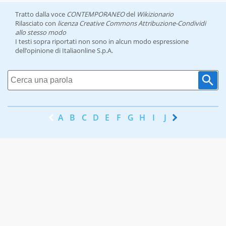
Tratto dalla voce
CONTEMPORANEO
del
Wikizionario
Rilasciato con
licenza Creative Commons Attribuzione-Condividi
allo stesso modo
I testi sopra riportati non sono in alcun modo espressione
dell’opinione di Italiaonline S.p.A.
A
B
C
D
E
F
G
H
I
J
K
L
M
N