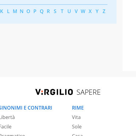
K
L
M
N
O
P
Q
R
S
T
U
V
W
X
Y
Z
SAPERE
SINONIMI E CONTRARI
RIME
Libertà
Vita
Facile
Sole