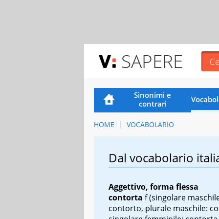
SAPERE
Sinonimi e
Vocabol
contrari
HOME
VOCABOLARIO
Dal vocabolario itali
Aggettivo, forma flessa
contorta
f
(singolare maschile
contorto, plurale maschile: co
singolare femminile: contorta,