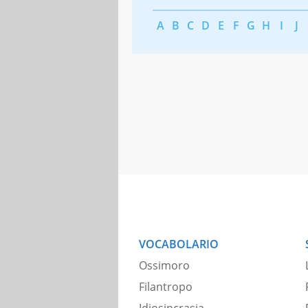
A
B
C
D
E
F
G
H
I
J
VOCABOLARIO
Ossimoro
Filantropo