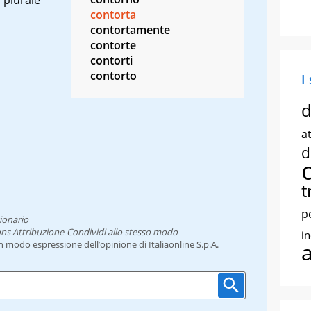
contorta
contortamente
contorte
contorti
contorto
I
d
at
d
t
p
ionario
ns Attribuzione-Condividi allo stesso modo
i
un modo espressione dell’opinione di Italiaonline S.p.A.