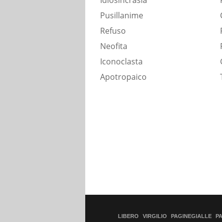
Idiosincrasia
Pusillanime
Refuso
Neofita
Iconoclasta
Apotropaico
LIBERO
VIRGILIO
PAGINEGIALLE
P