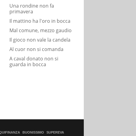
Una rondine non fa
primavera
Il mattino ha l'oro in bocca
Mal comune, mezzo gaudio
Il gioco non vale la candela
Al cuor non si comanda
A caval donato non si
guarda in bocca
QUIFINANZA
BUONISSIMO
SUPEREVA