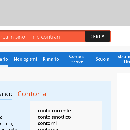
Come si
Strum
ario
Neologismi
Rimario
Scuola
scrive
Uti
ano:
Contorta
conto corrente
conto sinottico
:
contorni
ntorti,
contorno
 plurale