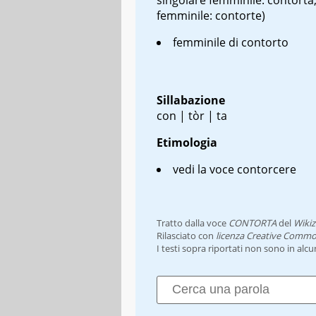
femminile: contorte)
femminile di contorto
Sillabazione
con | tòr | ta
Etimologia
vedi la voce contorcere
Tratto dalla voce
CONTORTA
del
Wikiz
Rilasciato con
licenza Creative Commo
I testi sopra riportati non sono in alc