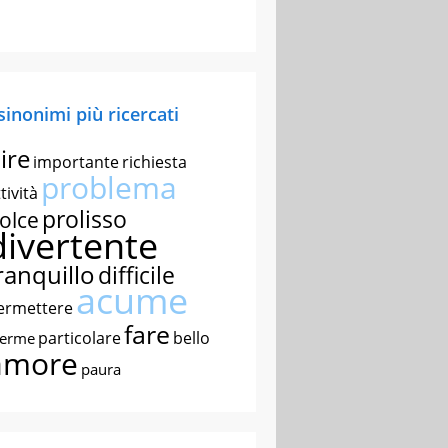
 sinonimi più ricercati
ire
importante
richiesta
problema
tività
prolisso
olce
divertente
ranquillo
difficile
acume
ermettere
fare
particolare
bello
nerme
amore
paura