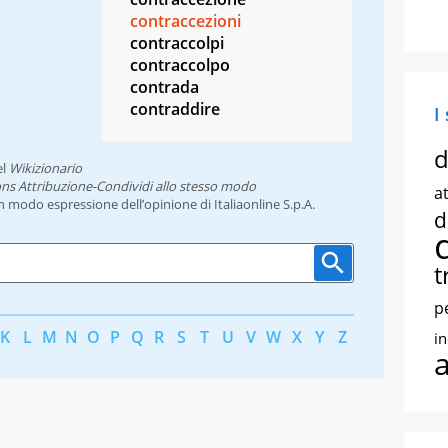
contraccezioni
contraccolpi
contraccolpo
contrada
contraddire
I
d
el
Wikizionario
ns Attribuzione-Condividi allo stesso modo
at
un modo espressione dell’opinione di Italiaonline S.p.A.
d
t
p
K
L
M
N
O
P
Q
R
S
T
U
V
W
X
Y
Z
i