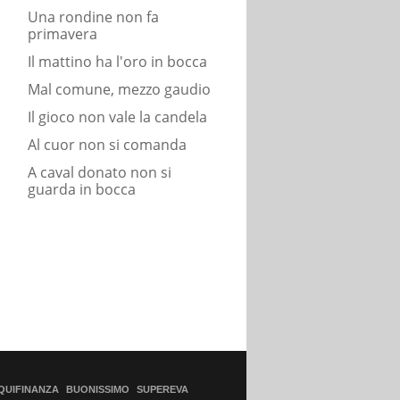
Una rondine non fa
primavera
Il mattino ha l'oro in bocca
Mal comune, mezzo gaudio
Il gioco non vale la candela
Al cuor non si comanda
A caval donato non si
guarda in bocca
QUIFINANZA
BUONISSIMO
SUPEREVA