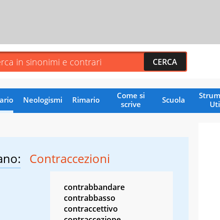
Come si
Strum
ario
Neologismi
Rimario
Scuola
scrive
Uti
ano:
Contraccezioni
contrabbandare
contrabbasso
contraccettivo
contraccezione