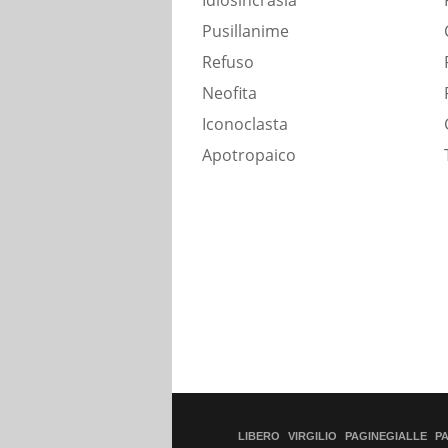
Idiosincrasia
Pusillanime
Refuso
Neofita
Iconoclasta
Apotropaico
LIBERO
VIRGILIO
PAGINEGIALLE
P