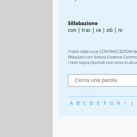
Sillabazione
con | trac | ce | zió | ni
Tratto dalla voce
CONTRACCEZIONI
d
Rilasciato con
licenza Creative Commo
I testi sopra riportati non sono in alc
A
B
C
D
E
F
G
H
I
J