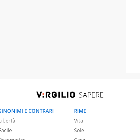
SAPERE
SINONIMI E CONTRARI
RIME
Libertà
Vita
Facile
Sole