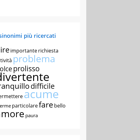
 sinonimi più ricercati
ire
importante
richiesta
problema
tività
prolisso
olce
divertente
ranquillo
difficile
acume
ermettere
fare
particolare
bello
nerme
amore
paura