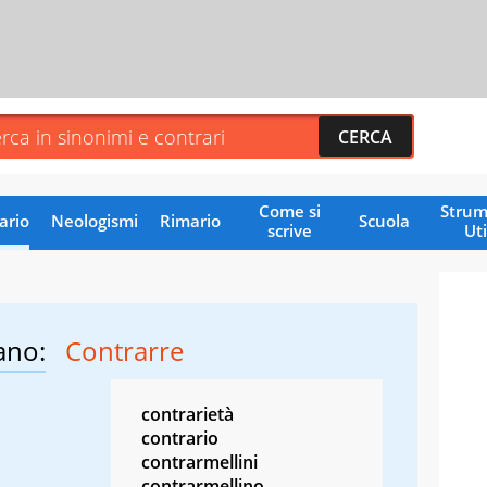
Come si
Strum
ario
Neologismi
Rimario
Scuola
scrive
Uti
ano:
Contrarre
contrarietà
contrario
contrarmellini
contrarmellino