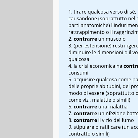
tirare qualcosa verso di sé,
causandone (soprattutto nel 
parti anatomiche) l'induriment
rattrappimento o il raggrinzi
contrarre
un muscolo
(per estensione) restringere
diminuire le dimensioni o il v
qualcosa
la crisi economica ha
contr
consumi
acquisire qualcosa come par
delle proprie abitudini, del pr
modo di essere (soprattutto d
come vizi, malattie o simili)
contrarre
una malattia
contrarre
un
infezione batte
contrarre
il vizio del fumo
stipulare o ratificare (un a
contratto o simili)