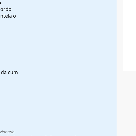
o
cordo
entela o
 da
cum
zionario