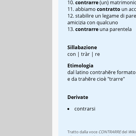
contrarre
(un) matrimoni
abbiamo
contratto
un ac
stabilire un legame di par
amicizia con qualcuno
contrarre
una parentela
Sillabazione
con | tràr | re
Etimologia
dal latino
contrahĕre
formato
e da
trahĕre
cioè "trarre"
Derivate
contrarsi
Tratto dalla voce
CONTRARRE
del
Wiki