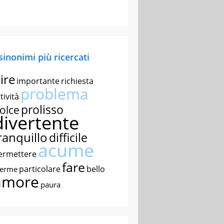
 sinonimi più ricercati
ire
importante
richiesta
problema
tività
prolisso
olce
divertente
ranquillo
difficile
acume
ermettere
fare
particolare
bello
nerme
amore
paura