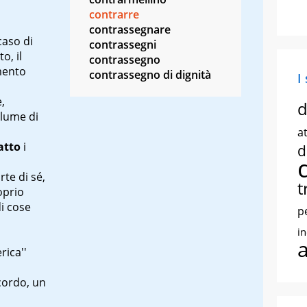
contrarre
contrassegnare
caso di
contrassegni
o, il
contrassegno
mento
contrassegno di dignità
I
,
d
olume di
at
atto
i
d
te di sé,
t
oprio
i cose
p
i
rica''
ccordo, un