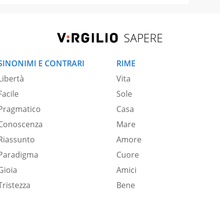
SAPERE
SINONIMI E CONTRARI
RIME
Libertà
Vita
Facile
Sole
Pragmatico
Casa
Conoscenza
Mare
Riassunto
Amore
Paradigma
Cuore
Gioia
Amici
Tristezza
Bene