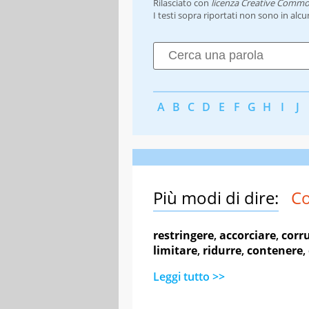
Rilasciato con
licenza Creative Commo
I testi sopra riportati non sono in alc
A
B
C
D
E
F
G
H
I
J
Più modi di dire:
Co
restringere
,
accorciare
,
corr
limitare
,
ridurre
,
contenere
,
Leggi tutto >>