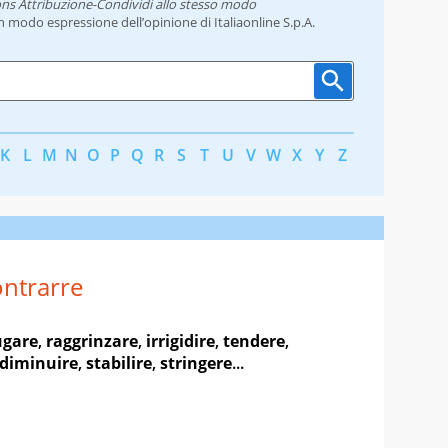
ns Attribuzione-Condividi allo stesso modo
un modo espressione dell’opinione di Italiaonline S.p.A.
K
L
M
N
O
P
Q
R
S
T
U
V
W
X
Y
Z
ntrarre
ugare
,
raggrinzare
,
irrigidire
,
tendere
,
diminuire
,
stabilire
,
stringere
...