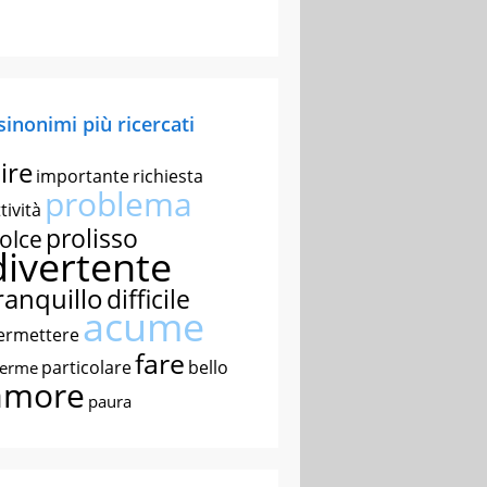
 sinonimi più ricercati
ire
importante
richiesta
problema
tività
prolisso
olce
divertente
ranquillo
difficile
acume
ermettere
fare
particolare
bello
nerme
amore
paura