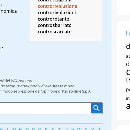
)
controrivoluzione
conomica
controrivoluzioni
controrotante
controsbarrato
controscaccato
I
d
ne
at
d
t
NE
del
Wikizionario
ns Attribuzione-Condividi allo stesso modo
p
un modo espressione dell’opinione di Italiaonline S.p.A.
i
K
L
M
N
O
P
Q
R
S
T
U
V
W
X
Y
Z