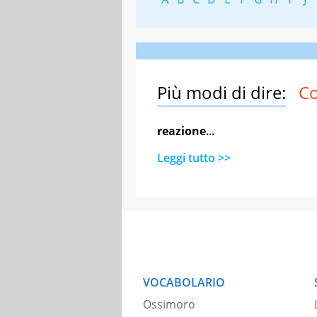
Più modi di dire:
Co
reazione
...
Leggi tutto >>
VOCABOLARIO
Ossimoro