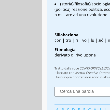
(storia)(filosofia)(sociologia
(politica) reazione politica, e
o militare ad una rivoluzione
Sillabazione
con | tro | ri | vo | lu | zió | 
Etimologia
derivato di rivoluzione
Tratto dalla voce
CONTRORIVOLUZIO
Rilasciato con
licenza Creative Commo
I testi sopra riportati non sono in alc
A
B
C
D
E
F
G
H
I
J