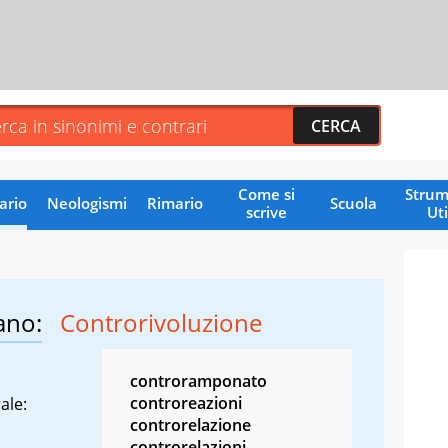
Come si
Strum
ario
Neologismi
Rimario
Scuola
scrive
Uti
ano:
Controrivoluzione
controramponato
controreazioni
ale:
controrelazione
controrelazioni