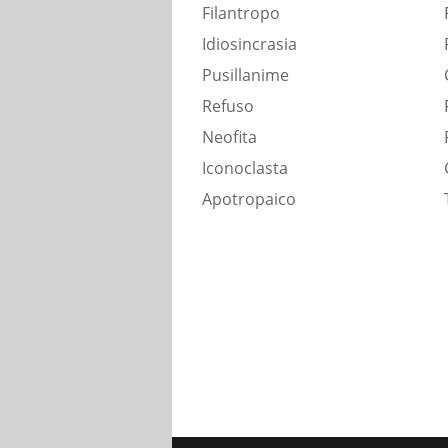
Filantropo
Idiosincrasia
Pusillanime
Refuso
Neofita
Iconoclasta
Apotropaico