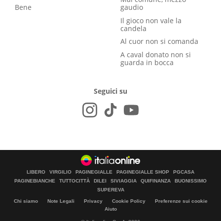
Bene
gaudio
Il gioco non vale la
candela
Al cuor non si comanda
A caval donato non si
guarda in bocca
Seguici su
LIBERO
VIRGILIO
PAGINEGIALLE
PAGINEGIALLE SHOP
PGCASA
PAGINEBIANCHE
TUTTOCITTÀ
DILEI
SIVIAGGIA
QUIFINANZA
BUONISSIMO
SUPEREVA
Chi siamo
Note Legali
Privacy
Cookie Policy
Preferenze sui cookie
Aiuto