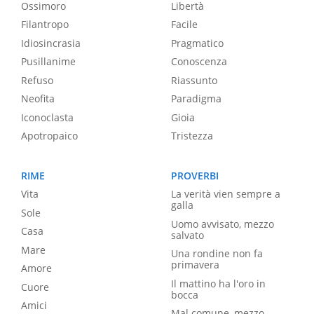
Ossimoro
Libertà
Filantropo
Facile
Idiosincrasia
Pragmatico
Pusillanime
Conoscenza
Refuso
Riassunto
Neofita
Paradigma
Iconoclasta
Gioia
Apotropaico
Tristezza
RIME
PROVERBI
Vita
La verità vien sempre a
galla
Sole
Uomo avvisato, mezzo
Casa
salvato
Mare
Una rondine non fa
primavera
Amore
Il mattino ha l'oro in
Cuore
bocca
Amici
Mal comune, mezzo