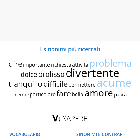
I sinonimi più ricercati
problema
dire
importante
richiesta
attività
divertente
prolisso
dolce
acume
tranquillo
difficile
permettere
amore
fare
particolare
bello
inerme
paura
SAPERE
VOCABOLARIO
SINONIMI E CONTRARI