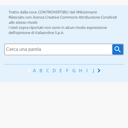
Tratto dalla voce
CONTROVERTIBILI
del
Wikizionario
Rilasciato con
licenza Creative Commons Attribuzione-Condividi
allo stesso modo
I testi sopra riportati non sono in alcun modo espressione
dell’opinione di Italiaonline S.p.A.
A
B
C
D
E
F
G
H
I
J
K
L
M
N