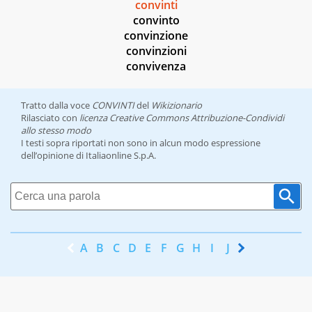
convinti
convinto
convinzione
convinzioni
convivenza
Tratto dalla voce
CONVINTI
del
Wikizionario
Rilasciato con
licenza Creative Commons Attribuzione-Condividi
allo stesso modo
I testi sopra riportati non sono in alcun modo espressione
dell’opinione di Italiaonline S.p.A.
A
B
C
D
E
F
G
H
I
J
K
L
M
N