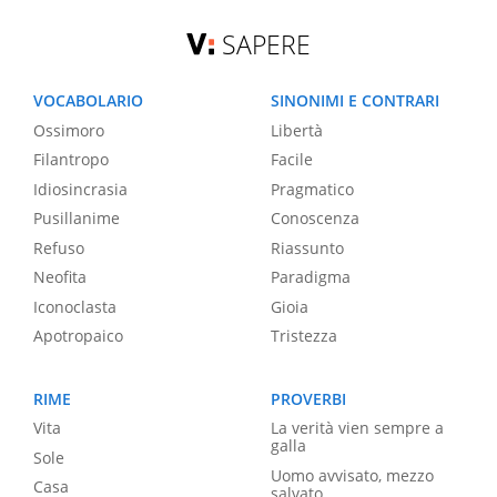
SAPERE
VOCABOLARIO
SINONIMI E CONTRARI
Ossimoro
Libertà
Filantropo
Facile
Idiosincrasia
Pragmatico
Pusillanime
Conoscenza
Refuso
Riassunto
Neofita
Paradigma
Iconoclasta
Gioia
Apotropaico
Tristezza
RIME
PROVERBI
Vita
La verità vien sempre a
galla
Sole
Uomo avvisato, mezzo
Casa
salvato