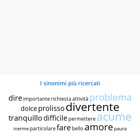
I sinonimi più ricercati
problema
dire
importante
richiesta
attività
divertente
prolisso
dolce
acume
tranquillo
difficile
permettere
amore
fare
particolare
bello
inerme
paura