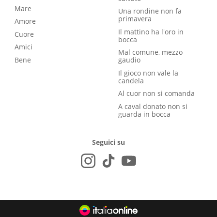
Mare
Una rondine non fa
primavera
Amore
Il mattino ha l'oro in
Cuore
bocca
Amici
Mal comune, mezzo
Bene
gaudio
Il gioco non vale la
candela
Al cuor non si comanda
A caval donato non si
guarda in bocca
Seguici su