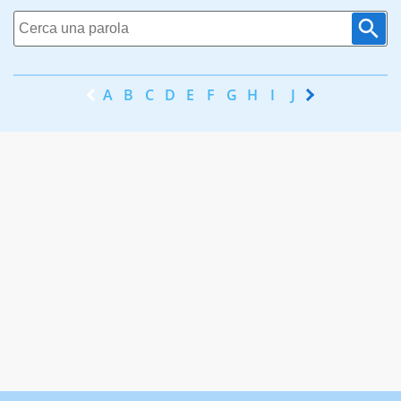
A
B
C
D
E
F
G
H
I
J
K
L
M
N