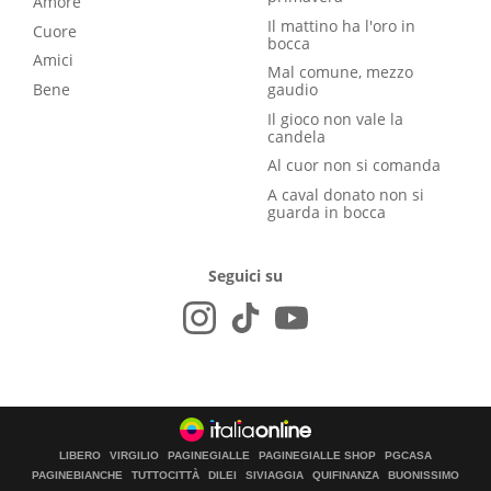
Amore
Il mattino ha l'oro in
Cuore
bocca
Amici
Mal comune, mezzo
Bene
gaudio
Il gioco non vale la
candela
Al cuor non si comanda
A caval donato non si
guarda in bocca
Seguici su
LIBERO
VIRGILIO
PAGINEGIALLE
PAGINEGIALLE SHOP
PGCASA
PAGINEBIANCHE
TUTTOCITTÀ
DILEI
SIVIAGGIA
QUIFINANZA
BUONISSIMO