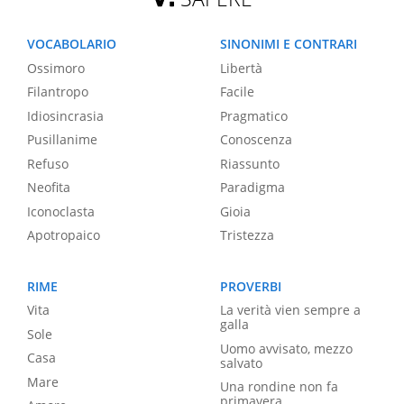
VOCABOLARIO
SINONIMI E CONTRARI
Ossimoro
Libertà
Filantropo
Facile
Idiosincrasia
Pragmatico
Pusillanime
Conoscenza
Refuso
Riassunto
Neofita
Paradigma
Iconoclasta
Gioia
Apotropaico
Tristezza
RIME
PROVERBI
Vita
La verità vien sempre a
galla
Sole
Uomo avvisato, mezzo
Casa
salvato
Mare
Una rondine non fa
primavera