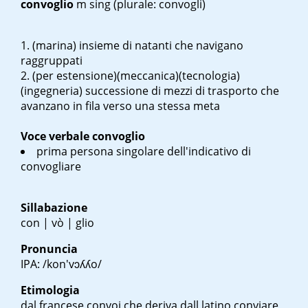
convoglio
m sing
(plurale: convogli)
(marina) insieme di natanti che navigano
raggruppati
(per estensione)(meccanica)(tecnologia)
(ingegneria) successione di mezzi di trasporto che
avanzano in fila verso una stessa meta
Voce verbale
convoglio
prima persona singolare dell'indicativo di
convogliare
Sillabazione
con | vò | glio
Pronuncia
IPA: /kon'vɔʎʎo/
Etimologia
dal francese
convoi
che deriva dall latino
conviare