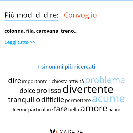
Più modi di dire:
Convoglio
colonna
,
fila
,
carovana
,
treno
...
Leggi tutto >>
I sinonimi più ricercati
problema
dire
importante
richiesta
attività
divertente
prolisso
dolce
acume
tranquillo
difficile
permettere
amore
fare
particolare
bello
inerme
paura
SAPERE