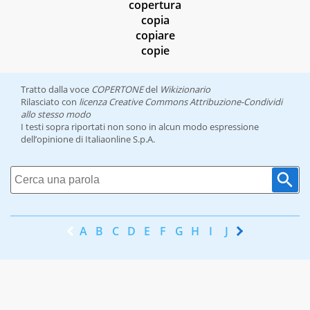
copertura
copia
copiare
copie
Tratto dalla voce
COPERTONE
del
Wikizionario
Rilasciato con
licenza Creative Commons Attribuzione-Condividi
allo stesso modo
I testi sopra riportati non sono in alcun modo espressione
dell’opinione di Italiaonline S.p.A.
A
B
C
D
E
F
G
H
I
J
K
L
M
N