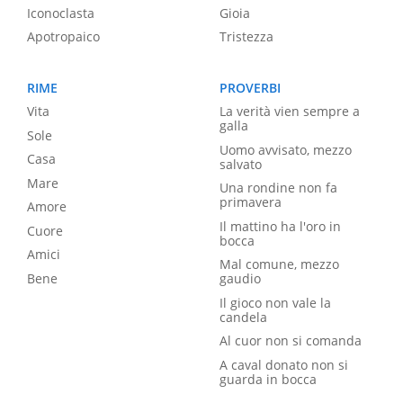
Iconoclasta
Gioia
Apotropaico
Tristezza
RIME
PROVERBI
Vita
La verità vien sempre a
galla
Sole
Uomo avvisato, mezzo
Casa
salvato
Mare
Una rondine non fa
primavera
Amore
Il mattino ha l'oro in
Cuore
bocca
Amici
Mal comune, mezzo
Bene
gaudio
Il gioco non vale la
candela
Al cuor non si comanda
A caval donato non si
guarda in bocca