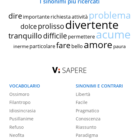
I sinonimi più ricercati
problema
dire
importante
richiesta
attività
divertente
prolisso
dolce
acume
tranquillo
difficile
permettere
amore
fare
particolare
bello
inerme
paura
SAPERE
VOCABOLARIO
SINONIMI E CONTRARI
Ossimoro
Libertà
Filantropo
Facile
Idiosincrasia
Pragmatico
Pusillanime
Conoscenza
Refuso
Riassunto
Neofita
Paradigma