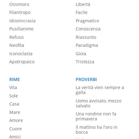
Ossimoro
Libertà
Filantropo
Facile
Idiosincrasia
Pragmatico
Pusillanime
Conoscenza
Refuso
Riassunto
Neofita
Paradigma
Iconoclasta
Gioia
Apotropaico
Tristezza
RIME
PROVERBI
Vita
La verità vien sempre a
galla
Sole
Uomo avvisato, mezzo
Casa
salvato
Mare
Una rondine non fa
primavera
Amore
Il mattino ha l'oro in
Cuore
bocca
Amici