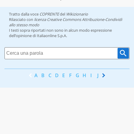
Tratto dalla voce
COPRENTE
del
Wikizionario
Rilasciato con
licenza Creative Commons Attribuzione-Condividi
allo stesso modo
I testi sopra riportati non sono in alcun modo espressione
dell’opinione di Italiaonline S.p.A.
A
B
C
D
E
F
G
H
I
J
K
L
M
N