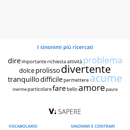
I sinonimi più ricercati
problema
dire
importante
richiesta
attività
divertente
prolisso
dolce
acume
tranquillo
difficile
permettere
amore
fare
particolare
bello
inerme
paura
SAPERE
VOCABOLARIO
SINONIMI E CONTRARI