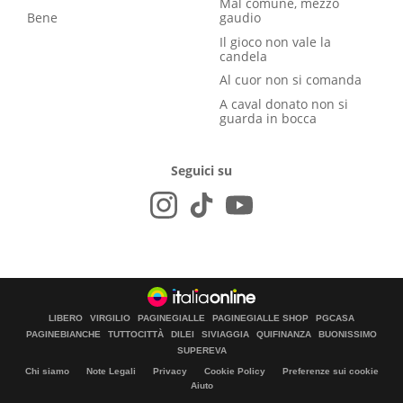
Mal comune, mezzo
Bene
gaudio
Il gioco non vale la
candela
Al cuor non si comanda
A caval donato non si
guarda in bocca
Seguici su
LIBERO
VIRGILIO
PAGINEGIALLE
PAGINEGIALLE SHOP
PGCASA
PAGINEBIANCHE
TUTTOCITTÀ
DILEI
SIVIAGGIA
QUIFINANZA
BUONISSIMO
SUPEREVA
Chi siamo
Note Legali
Privacy
Cookie Policy
Preferenze sui cookie
Aiuto