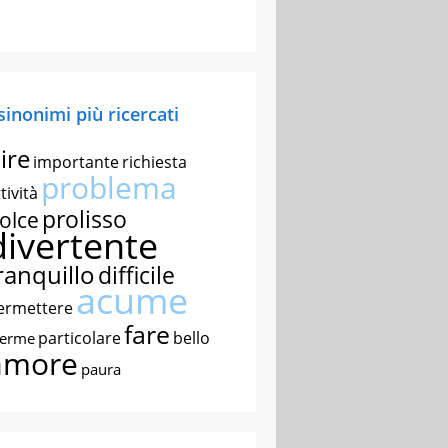
 sinonimi più ricercati
ire
importante
richiesta
problema
tività
prolisso
olce
divertente
ranquillo
difficile
acume
ermettere
fare
particolare
bello
nerme
amore
paura