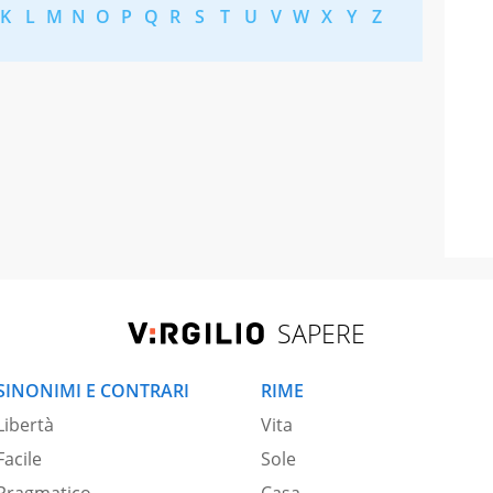
K
L
M
N
O
P
Q
R
S
T
U
V
W
X
Y
Z
SAPERE
SINONIMI E CONTRARI
RIME
Libertà
Vita
Facile
Sole