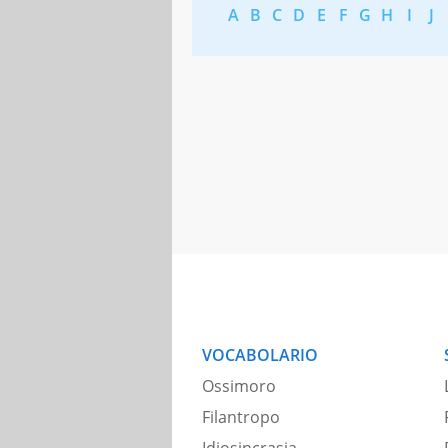
A
B
C
D
E
F
G
H
I
J
VOCABOLARIO
Ossimoro
Filantropo