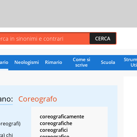
Come si
Strum
ario
Neologismi
Rimario
Scuola
scrive
Uti
ano:
Coreografo
coreograficamente
coreografiche
oreografi)
coreografici
a) chi
coreografico