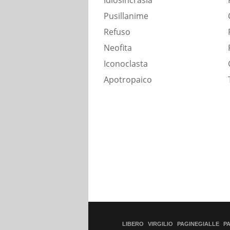
Idiosincrasia
Pusillanime
Refuso
Neofita
Iconoclasta
Apotropaico
LIBERO
VIRGILIO
PAGINEGIALLE
P