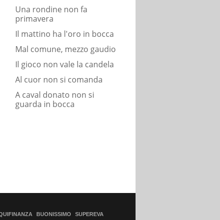
Una rondine non fa
primavera
Il mattino ha l'oro in bocca
Mal comune, mezzo gaudio
Il gioco non vale la candela
Al cuor non si comanda
A caval donato non si
guarda in bocca
QUIFINANZA
BUONISSIMO
SUPEREVA