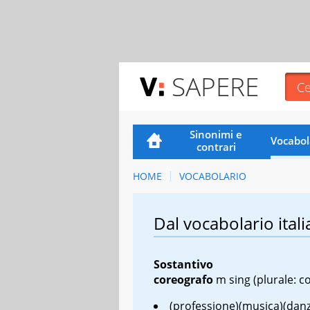
SAPERE
Sinonimi e
Vocabol
contrari
HOME
VOCABOLARIO
Dal vocabolario itali
Sostantivo
coreografo
m sing
(plurale: c
(professione)(musica)(danz