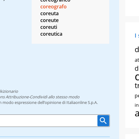
coreografo
coreuta
coreute
coreuti
coreutica
I
d
at
d
t
kizionario
p
ns Attribuzione-Condividi allo stesso modo
un modo espressione dell’opinione di Italiaonline S.p.A.
i