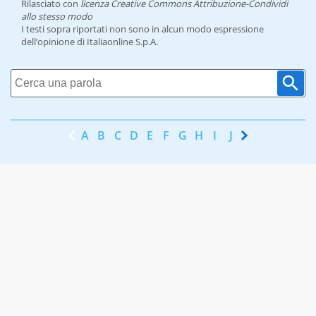
Rilasciato con
licenza Creative Commons Attribuzione-Condividi
allo stesso modo
I testi sopra riportati non sono in alcun modo espressione
dell’opinione di Italiaonline S.p.A.
A
B
C
D
E
F
G
H
I
J
K
L
M
N