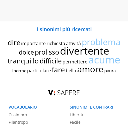
I sinonimi più ricercati
problema
dire
importante
richiesta
attività
divertente
prolisso
dolce
acume
tranquillo
difficile
permettere
amore
fare
particolare
bello
inerme
paura
SAPERE
VOCABOLARIO
SINONIMI E CONTRARI
Ossimoro
Libertà
Filantropo
Facile