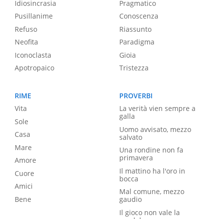
Idiosincrasia
Pragmatico
Pusillanime
Conoscenza
Refuso
Riassunto
Neofita
Paradigma
Iconoclasta
Gioia
Apotropaico
Tristezza
RIME
PROVERBI
Vita
La verità vien sempre a
galla
Sole
Uomo avvisato, mezzo
Casa
salvato
Mare
Una rondine non fa
primavera
Amore
Il mattino ha l'oro in
Cuore
bocca
Amici
Mal comune, mezzo
Bene
gaudio
Il gioco non vale la