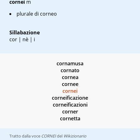
cornei
m
plurale di corneo
Sillabazione
cor | nè | i
cornamusa
cornato
cornea
cornee
cornei
corneificazione
corneificazioni
corner
cornetta
Tratto dalla voce
CORNEI
del
Wikizionario