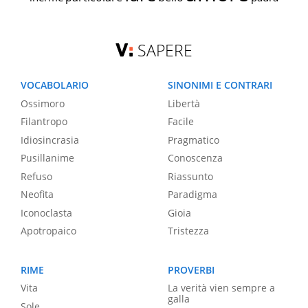
SAPERE
VOCABOLARIO
SINONIMI E CONTRARI
Ossimoro
Libertà
Filantropo
Facile
Idiosincrasia
Pragmatico
Pusillanime
Conoscenza
Refuso
Riassunto
Neofita
Paradigma
Iconoclasta
Gioia
Apotropaico
Tristezza
RIME
PROVERBI
Vita
La verità vien sempre a
galla
Sole