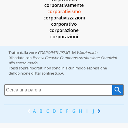
corporativamente
corporativismo
corporativizzazioni
corporativo
corporazione
corporazioni
Tratto dalla voce
CORPORATIVISMO
del
Wikizionario
Rilasciato con
licenza Creative Commons Attribuzione-Condividi
allo stesso modo
I testi sopra riportati non sono in alcun modo espressione
dell’opinione di Italiaonline S.p.A.
A
B
C
D
E
F
G
H
I
J
K
L
M
N