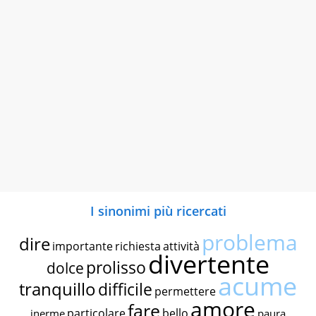
I sinonimi più ricercati
problema
dire
importante
richiesta
attività
divertente
prolisso
dolce
acume
tranquillo
difficile
permettere
amore
fare
particolare
bello
inerme
paura