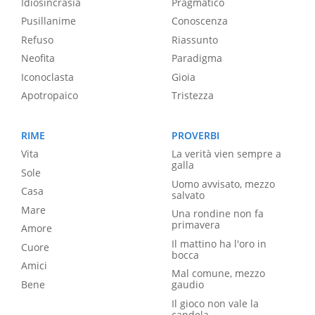
Idiosincrasia
Pragmatico
Pusillanime
Conoscenza
Refuso
Riassunto
Neofita
Paradigma
Iconoclasta
Gioia
Apotropaico
Tristezza
RIME
PROVERBI
Vita
La verità vien sempre a
galla
Sole
Uomo avvisato, mezzo
Casa
salvato
Mare
Una rondine non fa
primavera
Amore
Il mattino ha l'oro in
Cuore
bocca
Amici
Mal comune, mezzo
Bene
gaudio
Il gioco non vale la
candela