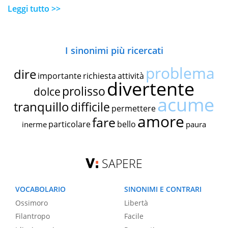
Leggi tutto >>
I sinonimi più ricercati
problema
dire
importante
richiesta
attività
divertente
prolisso
dolce
acume
tranquillo
difficile
permettere
amore
fare
particolare
bello
inerme
paura
SAPERE
VOCABOLARIO
SINONIMI E CONTRARI
Ossimoro
Libertà
Filantropo
Facile