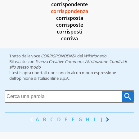
corrispondente
corrispondenza
corrisposta
corrisposte
corrisposti
corriva
Tratto dalla voce
CORRISPONDENZA
del
Wikizionario
Rilasciato con
licenza Creative Commons Attribuzione-Condividi
allo stesso modo
I testi sopra riportati non sono in alcun modo espressione
dell’opinione di Italiaonline S.p.A.
A
B
C
D
E
F
G
H
I
J
K
L
M
N