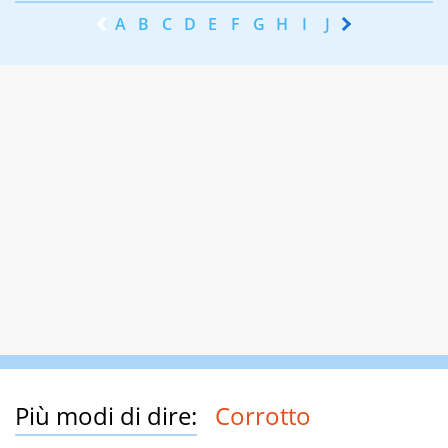
A
B
C
D
E
F
G
H
I
J
K
L
M
N
Più modi di dire:
Corrotto