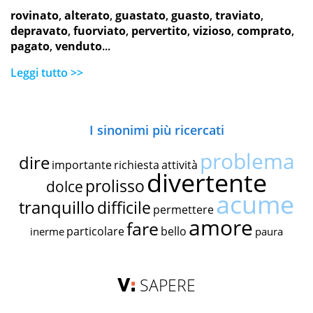
rovinato
,
alterato
,
guastato
,
guasto
,
traviato
,
depravato
,
fuorviato
,
pervertito
,
vizioso
,
comprato
,
pagato
,
venduto
...
Leggi tutto >>
I sinonimi più ricercati
problema
dire
importante
richiesta
attività
divertente
prolisso
dolce
acume
tranquillo
difficile
permettere
amore
fare
particolare
bello
inerme
paura
SAPERE