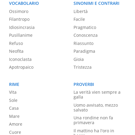
VOCABOLARIO
SINONIMI E CONTRARI
Ossimoro
Libertà
Filantropo
Facile
Idiosincrasia
Pragmatico
Pusillanime
Conoscenza
Refuso
Riassunto
Neofita
Paradigma
Iconoclasta
Gioia
Apotropaico
Tristezza
RIME
PROVERBI
Vita
La verità vien sempre a
galla
Sole
Uomo avvisato, mezzo
Casa
salvato
Mare
Una rondine non fa
primavera
Amore
Il mattino ha l'oro in
Cuore