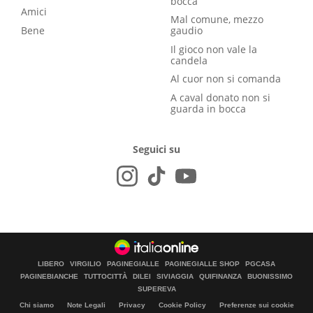
bocca
Amici
Mal comune, mezzo
Bene
gaudio
Il gioco non vale la
candela
Al cuor non si comanda
A caval donato non si
guarda in bocca
Seguici su
LIBERO
VIRGILIO
PAGINEGIALLE
PAGINEGIALLE SHOP
PGCASA
PAGINEBIANCHE
TUTTOCITTÀ
DILEI
SIVIAGGIA
QUIFINANZA
BUONISSIMO
SUPEREVA
Chi siamo
Note Legali
Privacy
Cookie Policy
Preferenze sui cookie