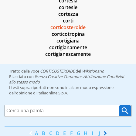
cortesia
cortesie
cortezza
corti
corticosteroide
corticotropina
cortigiana
cortigianamente
cortigianescamente
Tratto dalla voce
CORTICOSTEROIDE
del
Wikizionario
Rilasciato con
licenza Creative Commons Attribuzione-Condividi
allo stesso modo
I testi sopra riportati non sono in alcun modo espressione
dell’opinione di Italiaonline S.p.A.
A
B
C
D
E
F
G
H
I
J
K
L
M
N