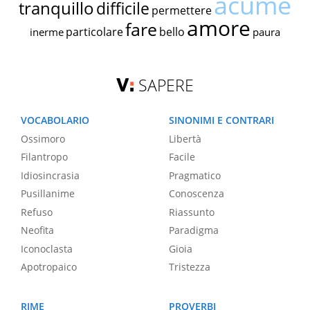
acume
tranquillo
difficile
permettere
amore
fare
particolare
bello
inerme
paura
SAPERE
VOCABOLARIO
SINONIMI E CONTRARI
Ossimoro
Libertà
Filantropo
Facile
Idiosincrasia
Pragmatico
Pusillanime
Conoscenza
Refuso
Riassunto
Neofita
Paradigma
Iconoclasta
Gioia
Apotropaico
Tristezza
RIME
PROVERBI