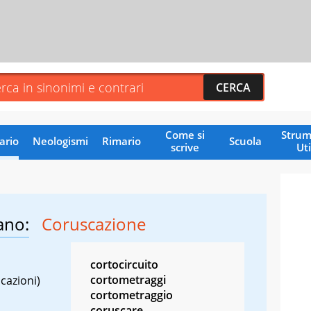
Come si
Strum
ario
Neologismi
Rimario
Scuola
scrive
Uti
ano:
Coruscazione
cortocircuito
cortometraggi
cazioni)
cortometraggio
coruscare