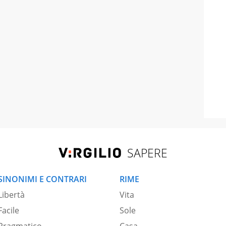
SAPERE
SINONIMI E CONTRARI
RIME
Libertà
Vita
Facile
Sole