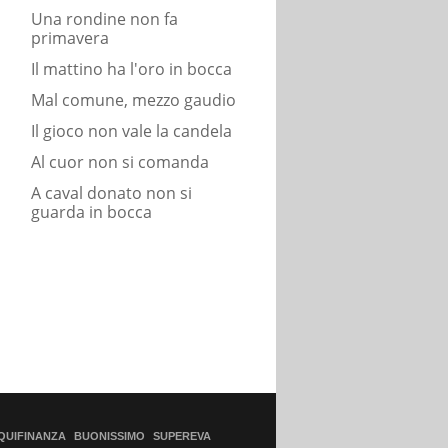
Una rondine non fa
primavera
Il mattino ha l'oro in bocca
Mal comune, mezzo gaudio
Il gioco non vale la candela
Al cuor non si comanda
A caval donato non si
guarda in bocca
QUIFINANZA
BUONISSIMO
SUPEREVA