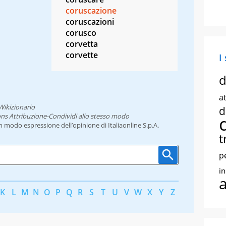
coruscazione
coruscazioni
corusco
corvetta
corvette
I
d
at
Wikizionario
d
ns Attribuzione-Condividi allo stesso modo
un modo espressione dell’opinione di Italiaonline S.p.A.
t
p
i
K
L
M
N
O
P
Q
R
S
T
U
V
W
X
Y
Z