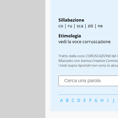
Sillabazione
co | ru | sca | zió | ne
Etimologia
vedi la voce corruscazione
Tratto dalla voce
CORUSCAZIONE
del
Rilasciato con
licenza Creative Commo
I testi sopra riportati non sono in alc
A
B
C
D
E
F
G
H
I
J