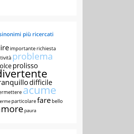
 sinonimi più ricercati
ire
importante
richiesta
problema
tività
prolisso
olce
divertente
ranquillo
difficile
acume
ermettere
fare
particolare
bello
nerme
amore
paura