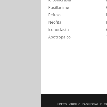
Idiosincrasia
Pusillanime
Refuso
Neofita
Iconoclasta
Apotropaico
LIBERO
VIRGILIO
PAGINEGIALLE
P