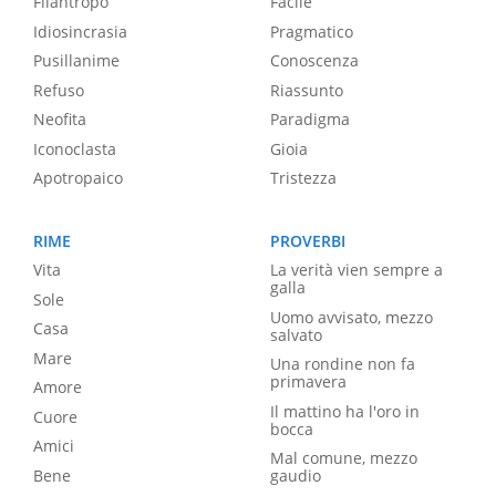
Filantropo
Facile
Idiosincrasia
Pragmatico
Pusillanime
Conoscenza
Refuso
Riassunto
Neofita
Paradigma
Iconoclasta
Gioia
Apotropaico
Tristezza
RIME
PROVERBI
Vita
La verità vien sempre a
galla
Sole
Uomo avvisato, mezzo
Casa
salvato
Mare
Una rondine non fa
primavera
Amore
Il mattino ha l'oro in
Cuore
bocca
Amici
Mal comune, mezzo
Bene
gaudio