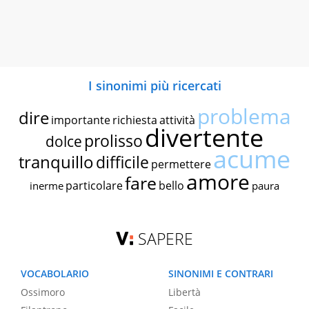
I sinonimi più ricercati
problema
dire
importante
richiesta
attività
divertente
prolisso
dolce
acume
tranquillo
difficile
permettere
amore
fare
particolare
bello
inerme
paura
SAPERE
VOCABOLARIO
SINONIMI E CONTRARI
Ossimoro
Libertà