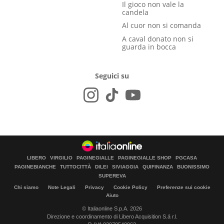
Il gioco non vale la
candela
Al cuor non si comanda
A caval donato non si
guarda in bocca
Seguici su
LIBERO
VIRGILIO
PAGINEGIALLE
PAGINEGIALLE SHOP
PGCASA
PAGINEBIANCHE
TUTTOCITTÀ
DILEI
SIVIAGGIA
QUIFINANZA
BUONISSIMO
SUPEREVA
Chi siamo
Note Legali
Privacy
Cookie Policy
Preferenze sui cookie
Aiuto
© Italiaonline S.p.A. 2026
Direzione e coordinamento di Libero Acquisition S.á r.l.