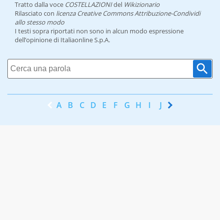
Tratto dalla voce
COSTELLAZIONI
del
Wikizionario
Rilasciato con
licenza Creative Commons Attribuzione-Condividi
allo stesso modo
I testi sopra riportati non sono in alcun modo espressione
dell’opinione di Italiaonline S.p.A.
A
B
C
D
E
F
G
H
I
J
K
L
M
N