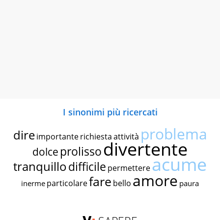
I sinonimi più ricercati
problema
dire
importante
richiesta
attività
divertente
prolisso
dolce
acume
tranquillo
difficile
permettere
amore
fare
particolare
bello
inerme
paura