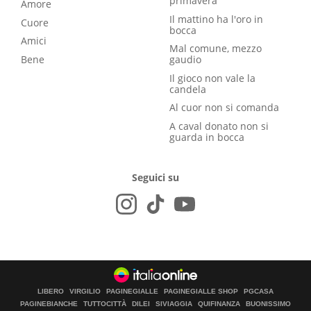
primavera
Amore
Il mattino ha l'oro in
Cuore
bocca
Amici
Mal comune, mezzo
Bene
gaudio
Il gioco non vale la
candela
Al cuor non si comanda
A caval donato non si
guarda in bocca
Seguici su
LIBERO
VIRGILIO
PAGINEGIALLE
PAGINEGIALLE SHOP
PGCASA
PAGINEBIANCHE
TUTTOCITTÀ
DILEI
SIVIAGGIA
QUIFINANZA
BUONISSIMO