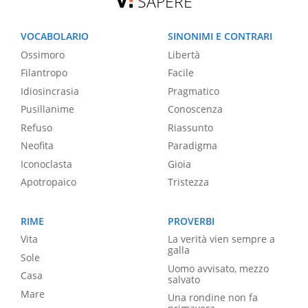
SAPERE
VOCABOLARIO
SINONIMI E CONTRARI
Ossimoro
Libertà
Filantropo
Facile
Idiosincrasia
Pragmatico
Pusillanime
Conoscenza
Refuso
Riassunto
Neofita
Paradigma
Iconoclasta
Gioia
Apotropaico
Tristezza
RIME
PROVERBI
Vita
La verità vien sempre a
galla
Sole
Uomo avvisato, mezzo
Casa
salvato
Mare
Una rondine non fa