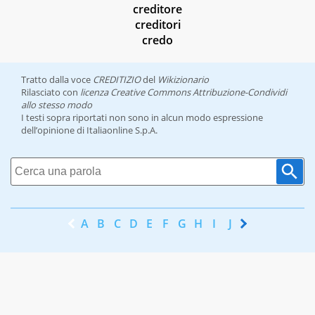
creditore
creditori
credo
Tratto dalla voce
CREDITIZIO
del
Wikizionario
Rilasciato con
licenza Creative Commons Attribuzione-Condividi
allo stesso modo
I testi sopra riportati non sono in alcun modo espressione
dell’opinione di Italiaonline S.p.A.
A
B
C
D
E
F
G
H
I
J
K
L
M
N