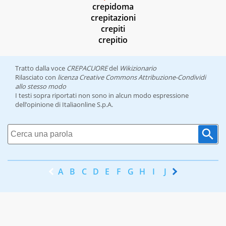
crepidoma
crepitazioni
crepiti
crepitio
Tratto dalla voce
CREPACUORE
del
Wikizionario
Rilasciato con
licenza Creative Commons Attribuzione-Condividi
allo stesso modo
I testi sopra riportati non sono in alcun modo espressione
dell’opinione di Italiaonline S.p.A.
A
B
C
D
E
F
G
H
I
J
K
L
M
N