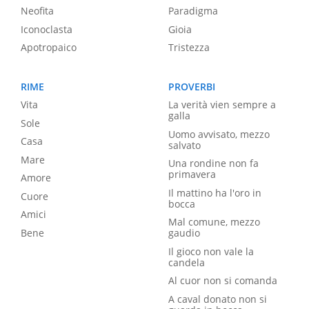
Neofita
Paradigma
Iconoclasta
Gioia
Apotropaico
Tristezza
RIME
PROVERBI
Vita
La verità vien sempre a
galla
Sole
Uomo avvisato, mezzo
Casa
salvato
Mare
Una rondine non fa
primavera
Amore
Il mattino ha l'oro in
Cuore
bocca
Amici
Mal comune, mezzo
Bene
gaudio
Il gioco non vale la
candela
Al cuor non si comanda
A caval donato non si