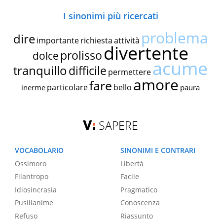
I sinonimi più ricercati
problema
dire
importante
richiesta
attività
divertente
prolisso
dolce
acume
tranquillo
difficile
permettere
amore
fare
particolare
bello
inerme
paura
SAPERE
VOCABOLARIO
SINONIMI E CONTRARI
Ossimoro
Libertà
Filantropo
Facile
Idiosincrasia
Pragmatico
Pusillanime
Conoscenza
Refuso
Riassunto