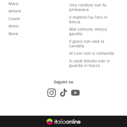
Mare
Una rondine non fa
primavera
Amore
Il mattino ha l'oro in
Cuore
bocca
Amici
Mal comune, mezzo
Bene
gaudio
Il gioco non vale la
candela
Al cuor non si comanda
A caval donato non si
guarda in bocca
Seguici su