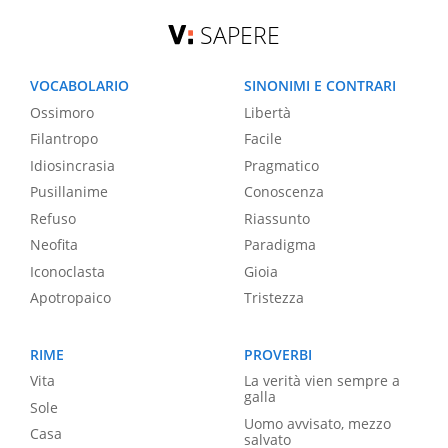
SAPERE
VOCABOLARIO
SINONIMI E CONTRARI
Ossimoro
Libertà
Filantropo
Facile
Idiosincrasia
Pragmatico
Pusillanime
Conoscenza
Refuso
Riassunto
Neofita
Paradigma
Iconoclasta
Gioia
Apotropaico
Tristezza
RIME
PROVERBI
Vita
La verità vien sempre a
galla
Sole
Uomo avvisato, mezzo
Casa
salvato