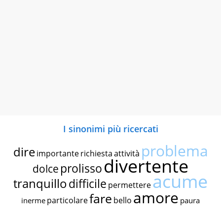
I sinonimi più ricercati
problema
dire
importante
richiesta
attività
divertente
prolisso
dolce
acume
tranquillo
difficile
permettere
amore
fare
particolare
bello
inerme
paura