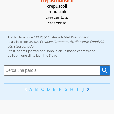
crepuscolarismo
crepuscoli
crepuscolo
crescentato
crescente
Tratto dalla voce
CREPUSCOLARISMO
del
Wikizionario
Rilasciato con
licenza Creative Commons Attribuzione-Condividi
allo stesso modo
I testi sopra riportati non sono in alcun modo espressione
dell’opinione di Italiaonline S.p.A.
A
B
C
D
E
F
G
H
I
J
K
L
M
N