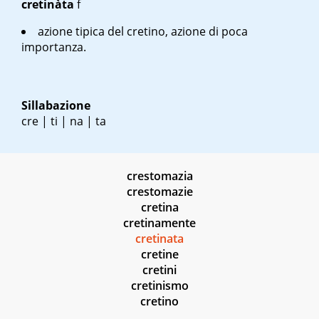
cretinàta
f
azione tipica del cretino, azione di poca
importanza.
Sillabazione
cre | ti | na | ta
crestomazia
crestomazie
cretina
cretinamente
cretinata
cretine
cretini
cretinismo
cretino