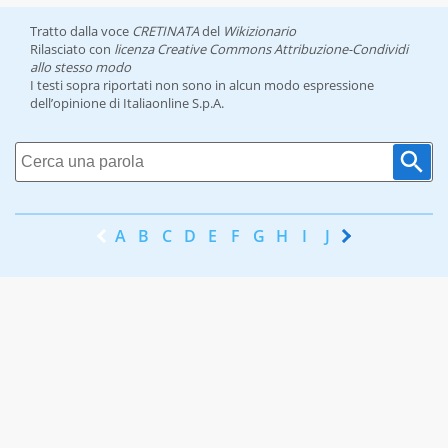
Tratto dalla voce
CRETINATA
del
Wikizionario
Rilasciato con
licenza Creative Commons Attribuzione-Condividi
allo stesso modo
I testi sopra riportati non sono in alcun modo espressione
dell’opinione di Italiaonline S.p.A.
A
B
C
D
E
F
G
H
I
J
K
L
M
N