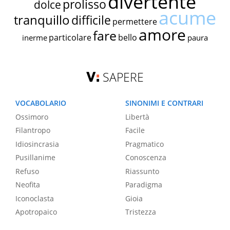
divertente
prolisso
dolce
acume
tranquillo
difficile
permettere
amore
fare
particolare
bello
inerme
paura
SAPERE
VOCABOLARIO
SINONIMI E CONTRARI
Ossimoro
Libertà
Filantropo
Facile
Idiosincrasia
Pragmatico
Pusillanime
Conoscenza
Refuso
Riassunto
Neofita
Paradigma
Iconoclasta
Gioia
Apotropaico
Tristezza