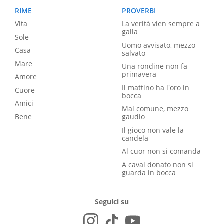
RIME
PROVERBI
Vita
La verità vien sempre a
galla
Sole
Uomo avvisato, mezzo
Casa
salvato
Mare
Una rondine non fa
primavera
Amore
Il mattino ha l'oro in
Cuore
bocca
Amici
Mal comune, mezzo
Bene
gaudio
Il gioco non vale la
candela
Al cuor non si comanda
A caval donato non si
guarda in bocca
Seguici su