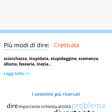
Più modi di dire:
Cretinata
sciocchezza
,
stupidata
,
stupidaggine
,
scemenza
,
idiozia
,
fesseria
,
inezia
...
Leggi tutto >>
I sinonimi più ricercati
problema
dire
importante
richiesta
attività