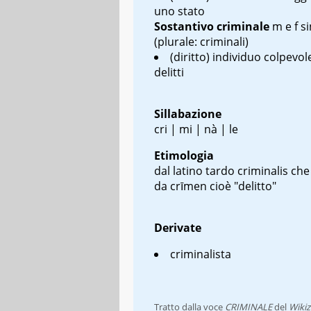
uno stato
Sostantivo
criminale
m e f s
(plurale: criminali)
(diritto) individuo colpevole
delitti
Sillabazione
cri | mi | nà | le
Etimologia
dal latino tardo
criminalis
che 
da
crīmen
cioè "delitto"
Derivate
criminalista
Tratto dalla voce
CRIMINALE
del
Wikiz