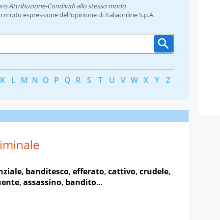
ns Attribuzione-Condividi allo stesso modo
un modo espressione dell’opinione di Italiaonline S.p.A.
K
L
M
N
O
P
Q
R
S
T
U
V
W
X
Y
Z
iminale
nziale
,
banditesco
,
efferato
,
cattivo
,
crudele
,
uente
,
assassino
,
bandito
...