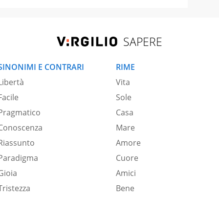
SAPERE
SINONIMI E CONTRARI
RIME
Libertà
Vita
Facile
Sole
Pragmatico
Casa
Conoscenza
Mare
Riassunto
Amore
Paradigma
Cuore
Gioia
Amici
Tristezza
Bene