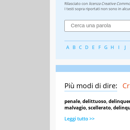
Rilasciato con
licenza Creative Commo
I testi sopra riportati non sono in alc
A
B
C
D
E
F
G
H
I
J
Più modi di dire:
Cr
penale
,
delittuoso
,
delinque
malvagio
,
scellerato
,
delinq
Leggi tutto >>