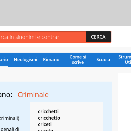
Come si
Strum
ario
Neologismi
Rimario
Scuola
scrive
Uti
ano:
Criminale
cricchetti
cricchetto
criminali)
criceti
 penali di
criceto