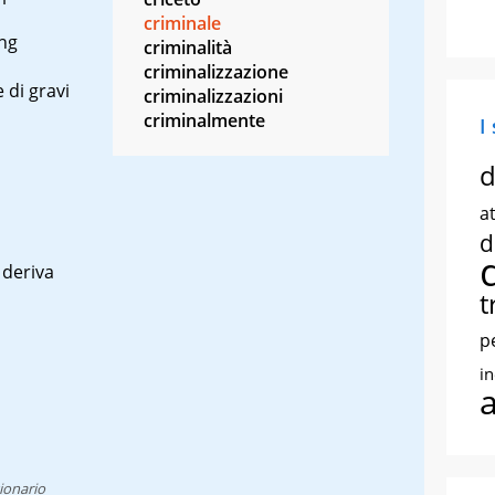
criminale
ing
criminalità
criminalizzazione
 di gravi
criminalizzazioni
criminalmente
I
d
at
d
deriva
t
p
i
ionario