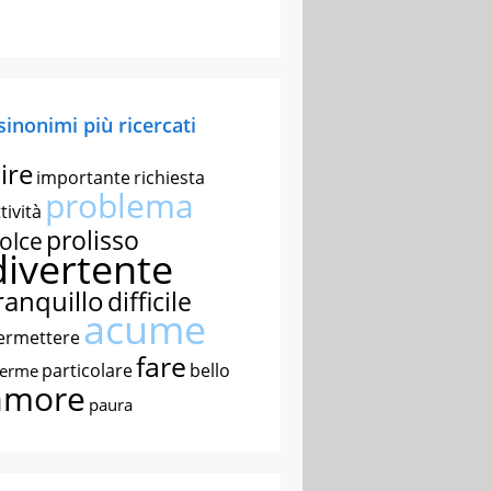
 sinonimi più ricercati
ire
importante
richiesta
problema
tività
prolisso
olce
divertente
ranquillo
difficile
acume
ermettere
fare
particolare
bello
nerme
amore
paura