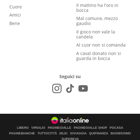
Il mattino ha l'oro in
Cuore
bocca
Amici
Mal comune, mezzo
Bene
gaudio
Il gioco non vale la
candela
Al cuor non si comanda
A caval donato non si
guarda in bocca
Seguici su
LIBERO
VIRGILIO
PAGINEGIALLE
PAGINEGIALLE SHOP
PGCASA
PAGINEBIANCHE
TUTTOCITTÀ
DILEI
SIVIAGGIA
QUIFINANZA
BUONISSIMO
SUPEREVA