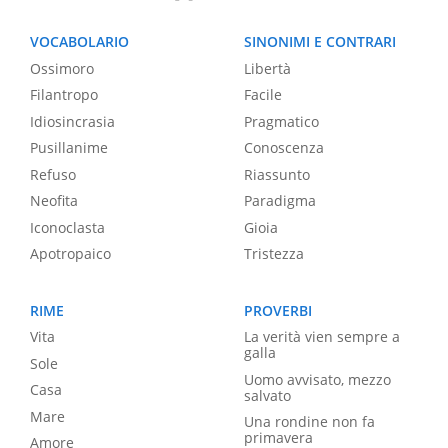
VOCABOLARIO
SINONIMI E CONTRARI
Ossimoro
Libertà
Filantropo
Facile
Idiosincrasia
Pragmatico
Pusillanime
Conoscenza
Refuso
Riassunto
Neofita
Paradigma
Iconoclasta
Gioia
Apotropaico
Tristezza
RIME
PROVERBI
Vita
La verità vien sempre a
galla
Sole
Uomo avvisato, mezzo
Casa
salvato
Mare
Una rondine non fa
primavera
Amore