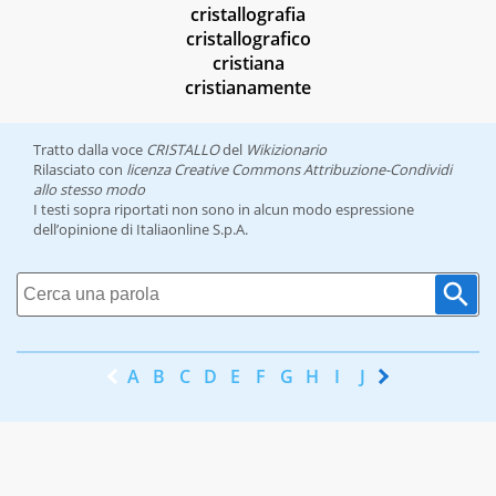
cristallografia
cristallografico
cristiana
cristianamente
Tratto dalla voce
CRISTALLO
del
Wikizionario
Rilasciato con
licenza Creative Commons Attribuzione-Condividi
allo stesso modo
I testi sopra riportati non sono in alcun modo espressione
dell’opinione di Italiaonline S.p.A.
A
B
C
D
E
F
G
H
I
J
K
L
M
N