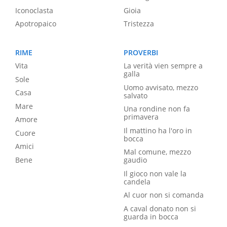
Iconoclasta
Gioia
Apotropaico
Tristezza
RIME
PROVERBI
Vita
La verità vien sempre a
galla
Sole
Uomo avvisato, mezzo
Casa
salvato
Mare
Una rondine non fa
primavera
Amore
Il mattino ha l'oro in
Cuore
bocca
Amici
Mal comune, mezzo
Bene
gaudio
Il gioco non vale la
candela
Al cuor non si comanda
A caval donato non si
guarda in bocca