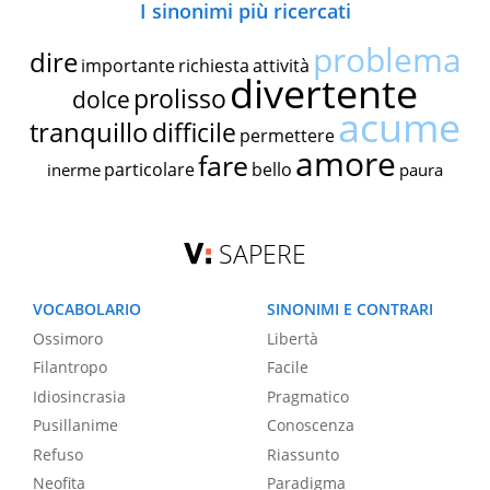
I sinonimi più ricercati
problema
dire
importante
richiesta
attività
divertente
prolisso
dolce
acume
tranquillo
difficile
permettere
amore
fare
particolare
bello
inerme
paura
SAPERE
VOCABOLARIO
SINONIMI E CONTRARI
Ossimoro
Libertà
Filantropo
Facile
Idiosincrasia
Pragmatico
Pusillanime
Conoscenza
Refuso
Riassunto
Neofita
Paradigma