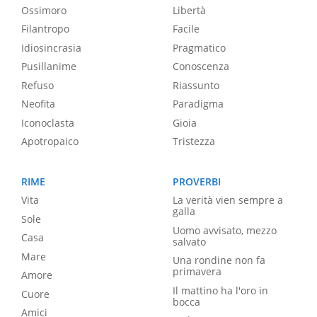
Ossimoro
Libertà
Filantropo
Facile
Idiosincrasia
Pragmatico
Pusillanime
Conoscenza
Refuso
Riassunto
Neofita
Paradigma
Iconoclasta
Gioia
Apotropaico
Tristezza
RIME
PROVERBI
Vita
La verità vien sempre a
galla
Sole
Uomo avvisato, mezzo
Casa
salvato
Mare
Una rondine non fa
primavera
Amore
Il mattino ha l'oro in
Cuore
bocca
Amici