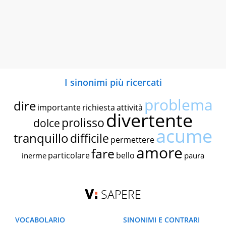
I sinonimi più ricercati
problema
dire
importante
richiesta
attività
divertente
prolisso
dolce
acume
tranquillo
difficile
permettere
amore
fare
particolare
bello
inerme
paura
SAPERE
VOCABOLARIO
SINONIMI E CONTRARI