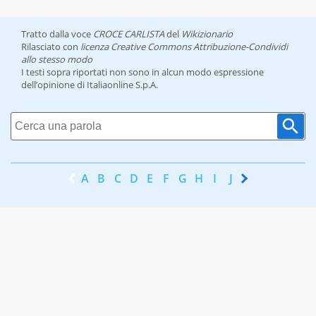
Tratto dalla voce
CROCE CARLISTA
del
Wikizionario
Rilasciato con
licenza Creative Commons Attribuzione-Condividi
allo stesso modo
I testi sopra riportati non sono in alcun modo espressione
dell’opinione di Italiaonline S.p.A.
A
B
C
D
E
F
G
H
I
J
K
L
M
N