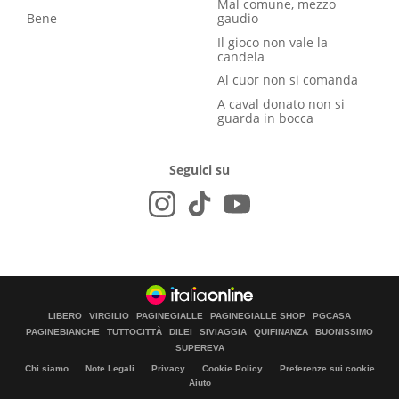
Mal comune, mezzo
Bene
gaudio
Il gioco non vale la
candela
Al cuor non si comanda
A caval donato non si
guarda in bocca
Seguici su
LIBERO
VIRGILIO
PAGINEGIALLE
PAGINEGIALLE SHOP
PGCASA
PAGINEBIANCHE
TUTTOCITTÀ
DILEI
SIVIAGGIA
QUIFINANZA
BUONISSIMO
SUPEREVA
Chi siamo
Note Legali
Privacy
Cookie Policy
Preferenze sui cookie
Aiuto