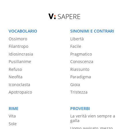
SAPERE
VOCABOLARIO
SINONIMI E CONTRARI
Ossimoro
Libertà
Filantropo
Facile
Idiosincrasia
Pragmatico
Pusillanime
Conoscenza
Refuso
Riassunto
Neofita
Paradigma
Iconoclasta
Gioia
Apotropaico
Tristezza
RIME
PROVERBI
Vita
La verità vien sempre a
galla
Sole
Uomo avvisato, mezzo