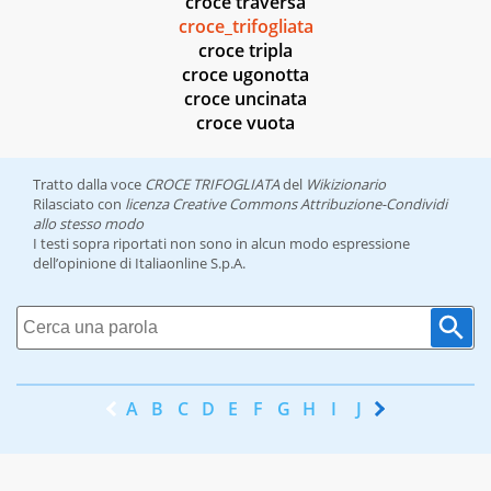
croce traversa
croce_trifogliata
croce tripla
croce ugonotta
croce uncinata
croce vuota
Tratto dalla voce
CROCE TRIFOGLIATA
del
Wikizionario
Rilasciato con
licenza Creative Commons Attribuzione-Condividi
allo stesso modo
I testi sopra riportati non sono in alcun modo espressione
dell’opinione di Italiaonline S.p.A.
A
B
C
D
E
F
G
H
I
J
K
L
M
N