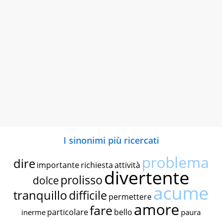
I sinonimi più ricercati
problema
dire
importante
richiesta
attività
divertente
prolisso
dolce
acume
tranquillo
difficile
permettere
amore
fare
particolare
bello
inerme
paura