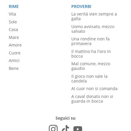
RIME
PROVERBI
Vita
La verità vien sempre a
galla
Sole
Uomo avvisato, mezzo
Casa
salvato
Mare
Una rondine non fa
primavera
Amore
Il mattino ha l'oro in
Cuore
bocca
Amici
Mal comune, mezzo
Bene
gaudio
Il gioco non vale la
candela
Al cuor non si comanda
A caval donato non si
guarda in bocca
Seguici su