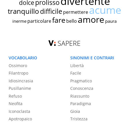
divertente
prolisso
dolce
acume
tranquillo
difficile
permettere
amore
fare
particolare
bello
inerme
paura
SAPERE
VOCABOLARIO
SINONIMI E CONTRARI
Ossimoro
Libertà
Filantropo
Facile
Idiosincrasia
Pragmatico
Pusillanime
Conoscenza
Refuso
Riassunto
Neofita
Paradigma
Iconoclasta
Gioia
Apotropaico
Tristezza