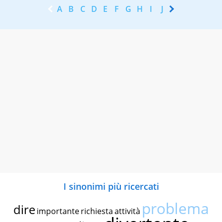
A
B
C
D
E
F
G
H
I
J
K
L
M
N
I sinonimi più ricercati
problema
dire
importante
richiesta
attività