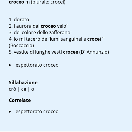
croceo
m
(plurale: crocei)
dorato
l
aurora dal
croceo
velo''
del colore dello zafferano:
io mi tacerò de
fiumi sanguinei e
crocei
''
(Boccaccio)
vestite di lunghe vesti
crocee
(D' Annunzio)
espettorato croceo
Sillabazione
crò | ce | o
Correlate
espettorato croceo