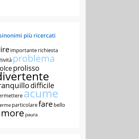
 sinonimi più ricercati
ire
importante
richiesta
problema
tività
prolisso
olce
divertente
ranquillo
difficile
acume
ermettere
fare
particolare
bello
nerme
amore
paura