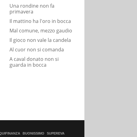
Una rondine non fa
primavera
Il mattino ha l'oro in bocca
Mal comune, mezzo gaudio
Il gioco non vale la candela
Al cuor non si comanda
A caval donato non si
guarda in bocca
QUIFINANZA
BUONISSIMO
SUPEREVA