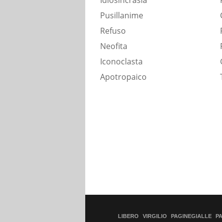
Idiosincrasia
Pusillanime
Refuso
Neofita
Iconoclasta
Apotropaico
LIBERO
VIRGILIO
PAGINEGIALLE
P