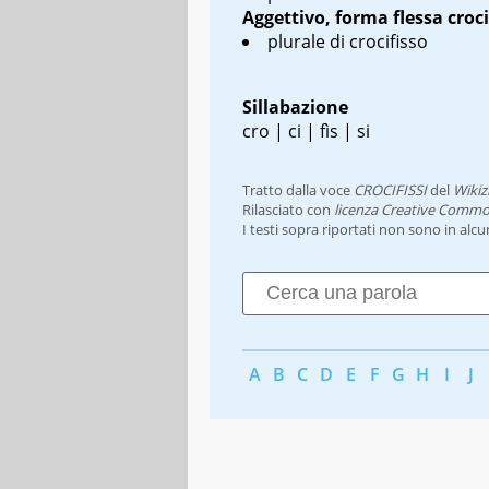
Aggettivo, forma flessa
croci
plurale di crocifisso
Sillabazione
cro | ci | fìs | si
Tratto dalla voce
CROCIFISSI
del
Wikiz
Rilasciato con
licenza Creative Commo
I testi sopra riportati non sono in alc
A
B
C
D
E
F
G
H
I
J