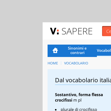
SAPERE
Sinonimi e
Vocabol
contrari
HOME
VOCABOLARIO
Dal vocabolario itali
Sostantivo, forma flessa
crocifissi
m pl
plurale di crocifisso