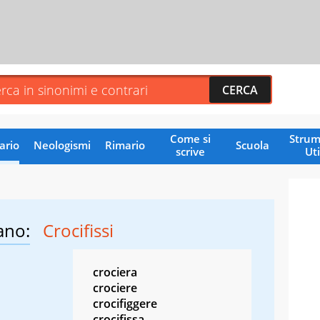
Come si
Strum
ario
Neologismi
Rimario
Scuola
scrive
Uti
ano:
Crocifissi
crociera
crociere
crocifiggere
crocifissa