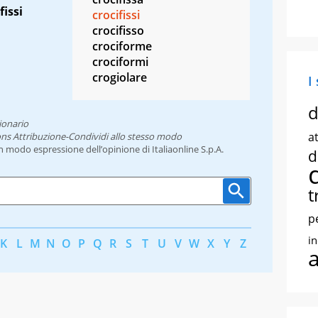
fissi
crocifissi
crocifisso
crociforme
crociformi
crogiolare
I
d
ionario
at
ns Attribuzione-Condividi allo stesso modo
un modo espressione dell’opinione di Italiaonline S.p.A.
d
t
p
i
K
L
M
N
O
P
Q
R
S
T
U
V
W
X
Y
Z