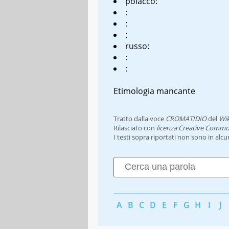
polacco:
:
:
:
russo:
:
:
Etimologia mancante
Tratto dalla voce
CROMATIDIO
del
Wik
Rilasciato con
licenza Creative Commo
I testi sopra riportati non sono in alc
A
B
C
D
E
F
G
H
I
J