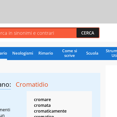
Come si
Strum
ario
Neologismi
Rimario
Scuola
scrive
Uti
ano:
Cromatidio
cromare
cromata
amenti
cromaticamente
 un
cromatico