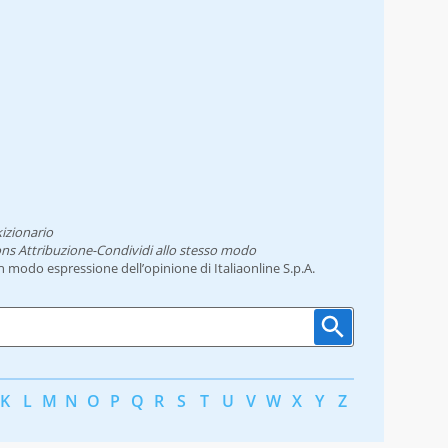
izionario
ns Attribuzione-Condividi allo stesso modo
un modo espressione dell’opinione di Italiaonline S.p.A.
K
L
M
N
O
P
Q
R
S
T
U
V
W
X
Y
Z