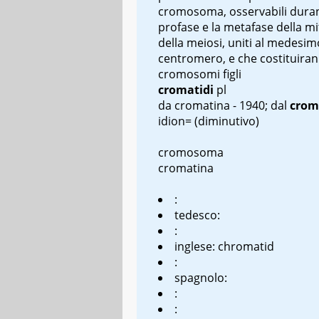
cromosoma, osservabili duran
profase e la metafase della mi
della meiosi, uniti al medesim
centromero, e che costituiran
cromosomi figli
cromatidi
pl
da cromatina - 1940; dal
crom
idion
= (diminutivo)
cromosoma
cromatina
:
tedesco:
:
inglese: chromatid
:
spagnolo:
:
: