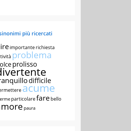
 sinonimi più ricercati
ire
importante
richiesta
problema
tività
prolisso
olce
divertente
ranquillo
difficile
acume
ermettere
fare
particolare
bello
nerme
amore
paura