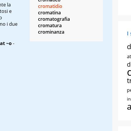
te la
cromatidio
tosi e
cromatina
o
cromatografia
no i due
cromatura
crominanza
I
at ~o
-
d
at
d
t
p
i