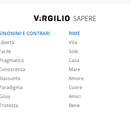
SAPERE
SINONIMI E CONTRARI
RIME
Libertà
Vita
Facile
Sole
Pragmatico
Casa
Conoscenza
Mare
Riassunto
Amore
Paradigma
Cuore
Gioia
Amici
Tristezza
Bene