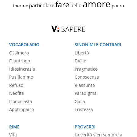
amore
fare
particolare
bello
inerme
paura
SAPERE
VOCABOLARIO
SINONIMI E CONTRARI
Ossimoro
Libertà
Filantropo
Facile
Idiosincrasia
Pragmatico
Pusillanime
Conoscenza
Refuso
Riassunto
Neofita
Paradigma
Iconoclasta
Gioia
Apotropaico
Tristezza
RIME
PROVERBI
Vita
La verità vien sempre a