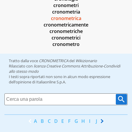
cronometri
cronometria
cronometrica
cronometricamente
cronometriche
cronometrici
cronometro
Tratto dalla voce
CRONOMETRICA
del
Wikizionario
Rilasciato con
licenza Creative Commons Attribuzione-Condividi
allo stesso modo
I testi sopra riportati non sono in alcun modo espressione
dell’opinione di Italiaonline S.p.A.
A
B
C
D
E
F
G
H
I
J
K
L
M
N