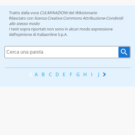
Tratto dalla voce
CULMINAZIONI
del
Wikizionario
Rilasciato con
licenza Creative Commons Attribuzione-Condividi
allo stesso modo
I testi sopra riportati non sono in alcun modo espressione
dell’opinione di Italiaonline S.p.A.
A
B
C
D
E
F
G
H
I
J
K
L
M
N