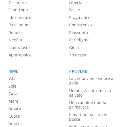
Ossimoro
Libertà
Filantropo
Facile
Idiosincrasia
Pragmatico
Pusillanime
Conoscenza
Refuso
Riassunto
Neofita
Paradigma
Iconoclasta
Gioia
Apotropaico
Tristezza
RIME
PROVERBI
Vita
La verità vien sempre a
galla
Sole
Uomo avvisato, mezzo
Casa
salvato
Mare
Una rondine non fa
primavera
Amore
Il mattino ha l'oro in
Cuore
bocca
Amici
Mal comune, mezzo