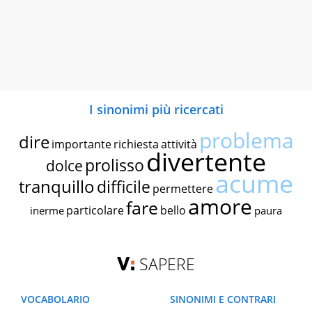
I sinonimi più ricercati
problema
dire
importante
richiesta
attività
divertente
prolisso
dolce
acume
tranquillo
difficile
permettere
amore
fare
particolare
bello
inerme
paura
SAPERE
VOCABOLARIO
SINONIMI E CONTRARI