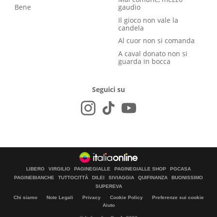
Bene
gaudio
Il gioco non vale la
candela
Al cuor non si comanda
A caval donato non si
guarda in bocca
Seguici su
LIBERO
VIRGILIO
PAGINEGIALLE
PAGINEGIALLE SHOP
PGCASA
PAGINEBIANCHE
TUTTOCITTÀ
DILEI
SIVIAGGIA
QUIFINANZA
BUONISSIMO
SUPEREVA
Chi siamo
Note Legali
Privacy
Cookie Policy
Preferenze sui cookie
Aiuto