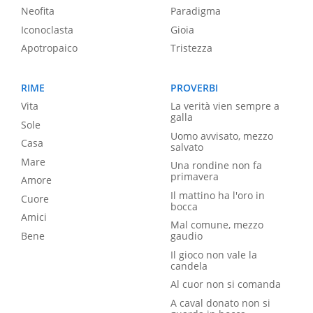
Neofita
Paradigma
Iconoclasta
Gioia
Apotropaico
Tristezza
RIME
PROVERBI
Vita
La verità vien sempre a
galla
Sole
Uomo avvisato, mezzo
Casa
salvato
Mare
Una rondine non fa
primavera
Amore
Il mattino ha l'oro in
Cuore
bocca
Amici
Mal comune, mezzo
Bene
gaudio
Il gioco non vale la
candela
Al cuor non si comanda
A caval donato non si