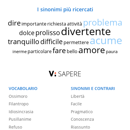
I sinonimi più ricercati
problema
dire
importante
richiesta
attività
divertente
prolisso
dolce
acume
tranquillo
difficile
permettere
amore
fare
particolare
bello
inerme
paura
SAPERE
VOCABOLARIO
SINONIMI E CONTRARI
Ossimoro
Libertà
Filantropo
Facile
Idiosincrasia
Pragmatico
Pusillanime
Conoscenza
Refuso
Riassunto