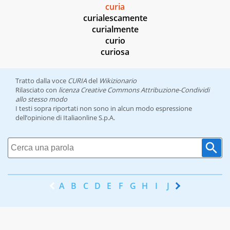
curia
curialescamente
curialmente
curio
curiosa
Tratto dalla voce
CURIA
del
Wikizionario
Rilasciato con
licenza Creative Commons Attribuzione-Condividi
allo stesso modo
I testi sopra riportati non sono in alcun modo espressione
dell’opinione di Italiaonline S.p.A.
A
B
C
D
E
F
G
H
I
J
K
L
M
N