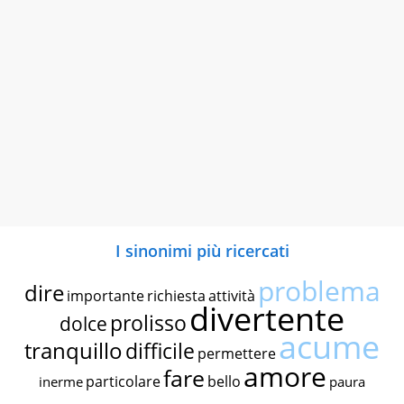
I sinonimi più ricercati
problema
dire
importante
richiesta
attività
divertente
prolisso
dolce
acume
tranquillo
difficile
permettere
amore
fare
particolare
bello
inerme
paura