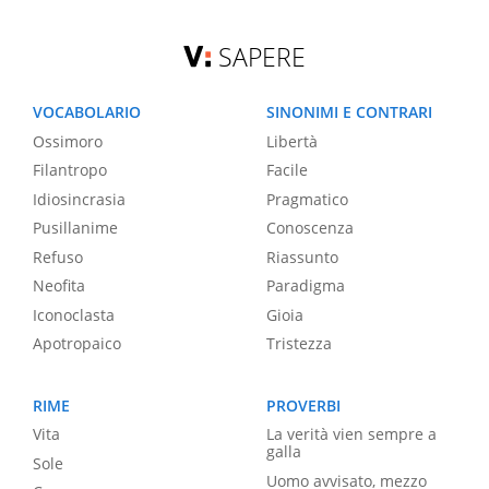
SAPERE
VOCABOLARIO
SINONIMI E CONTRARI
Ossimoro
Libertà
Filantropo
Facile
Idiosincrasia
Pragmatico
Pusillanime
Conoscenza
Refuso
Riassunto
Neofita
Paradigma
Iconoclasta
Gioia
Apotropaico
Tristezza
RIME
PROVERBI
Vita
La verità vien sempre a
galla
Sole
Uomo avvisato, mezzo