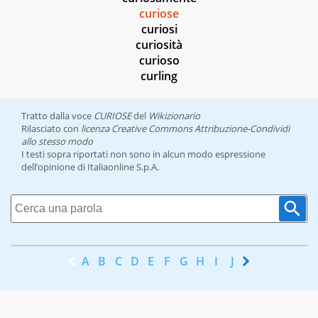
curiose
curiosi
curiosità
curioso
curling
Tratto dalla voce
CURIOSE
del
Wikizionario
Rilasciato con
licenza Creative Commons Attribuzione-Condividi
allo stesso modo
I testi sopra riportati non sono in alcun modo espressione
dell’opinione di Italiaonline S.p.A.
A
B
C
D
E
F
G
H
I
J
K
L
M
N