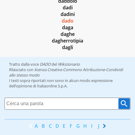
daddolo
dadi
dadini
dado
daga
daghe
dagherrotipia
dagli
Tratto dalla voce
DADO
del
Wikizionario
Rilasciato con
licenza Creative Commons Attribuzione-Condividi
allo stesso modo
I testi sopra riportati non sono in alcun modo espressione
dell’opinione di Italiaonline S.p.A.
A
B
C
D
E
F
G
H
I
J
K
L
M
N