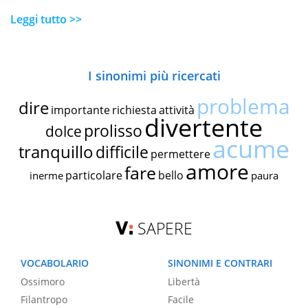
Leggi tutto >>
I sinonimi più ricercati
problema
dire
importante
richiesta
attività
divertente
prolisso
dolce
acume
tranquillo
difficile
permettere
amore
fare
particolare
bello
inerme
paura
SAPERE
VOCABOLARIO
SINONIMI E CONTRARI
Ossimoro
Libertà
Filantropo
Facile