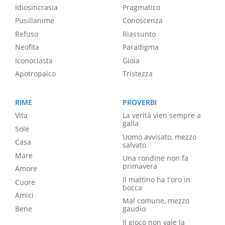
Idiosincrasia
Pragmatico
Pusillanime
Conoscenza
Refuso
Riassunto
Neofita
Paradigma
Iconoclasta
Gioia
Apotropaico
Tristezza
RIME
PROVERBI
Vita
La verità vien sempre a
galla
Sole
Uomo avvisato, mezzo
Casa
salvato
Mare
Una rondine non fa
primavera
Amore
Il mattino ha l'oro in
Cuore
bocca
Amici
Mal comune, mezzo
Bene
gaudio
Il gioco non vale la