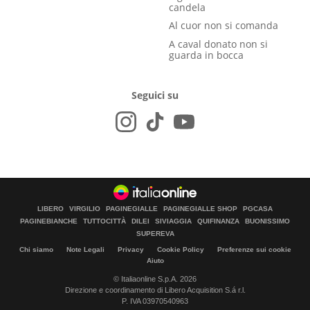
candela
Al cuor non si comanda
A caval donato non si
guarda in bocca
Seguici su
LIBERO
VIRGILIO
PAGINEGIALLE
PAGINEGIALLE SHOP
PGCASA
PAGINEBIANCHE
TUTTOCITTÀ
DILEI
SIVIAGGIA
QUIFINANZA
BUONISSIMO
SUPEREVA
Chi siamo
Note Legali
Privacy
Cookie Policy
Preferenze sui cookie
Aiuto
© Italiaonline S.p.A. 2026
Direzione e coordinamento di Libero Acquisition S.á r.l.
P. IVA 03970540963