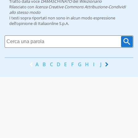
Tratto dalla voce
DAMASCHINATO
del
Wikizionario
Rilasciato con
licenza Creative Commons Attribuzione-Condividi
allo stesso modo
I testi sopra riportati non sono in alcun modo espressione
dell’opinione di Italiaonline S.p.A.
A
B
C
D
E
F
G
H
I
J
K
L
M
N