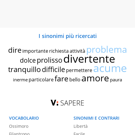
I sinonimi più ricercati
problema
dire
importante
richiesta
attività
divertente
prolisso
dolce
acume
tranquillo
difficile
permettere
amore
fare
particolare
bello
inerme
paura
SAPERE
VOCABOLARIO
SINONIMI E CONTRARI
Ossimoro
Libertà
Filantropo
Facile