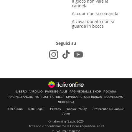
Il gioco non vale la
candela
Al cuor non si comanda
A caval donato non si
guarda in bocca
Seguici su
LIBERO
VIRGILIO
PAGINEGIALLE
PAGINEGIALLE SHOP
PGCASA
PAGINEBIANCHE
TUTTOCITTÀ
DILEI
SIVIAGGIA
QUIFINANZA
BUONISSIMO
SUPEREVA
Chi siamo
Note Legali
Privacy
Cookie Policy
Preferenze sui cookie
Aiuto
© Italiaonline S.p.A. 2026
Direzione e coordinamento di Libero Acquisition S.á r.l.
P. IVA 03970540963