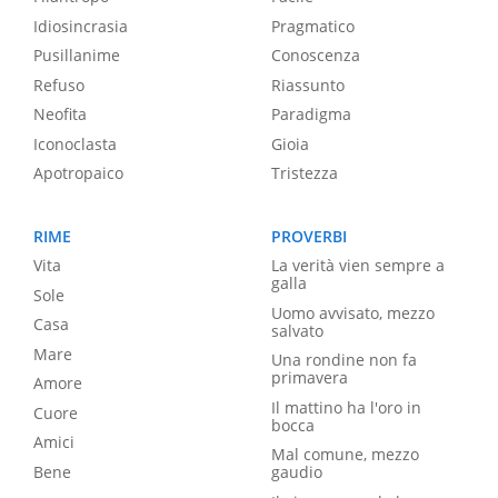
Idiosincrasia
Pragmatico
Pusillanime
Conoscenza
Refuso
Riassunto
Neofita
Paradigma
Iconoclasta
Gioia
Apotropaico
Tristezza
RIME
PROVERBI
Vita
La verità vien sempre a
galla
Sole
Uomo avvisato, mezzo
Casa
salvato
Mare
Una rondine non fa
primavera
Amore
Il mattino ha l'oro in
Cuore
bocca
Amici
Mal comune, mezzo
Bene
gaudio