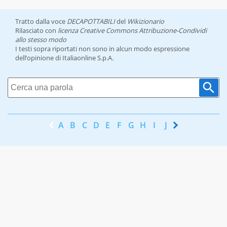
Tratto dalla voce
DECAPOTTABILI
del
Wikizionario
Rilasciato con
licenza Creative Commons Attribuzione-Condividi
allo stesso modo
I testi sopra riportati non sono in alcun modo espressione
dell’opinione di Italiaonline S.p.A.
A
B
C
D
E
F
G
H
I
J
K
L
M
N