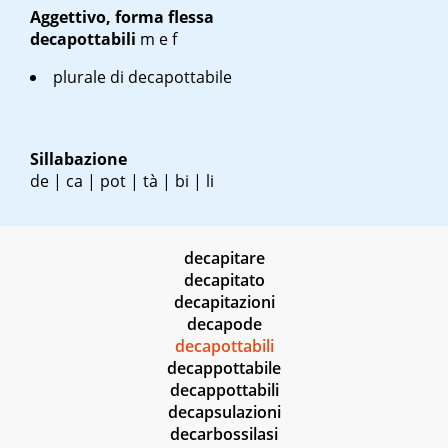
Aggettivo, forma flessa
decapottabili
m
e
f
plurale di decapottabile
Sillabazione
de | ca | pot | tà | bi | li
decapitare
decapitato
decapitazioni
decapode
decapottabili
decappottabile
decappottabili
decapsulazioni
decarbossilasi