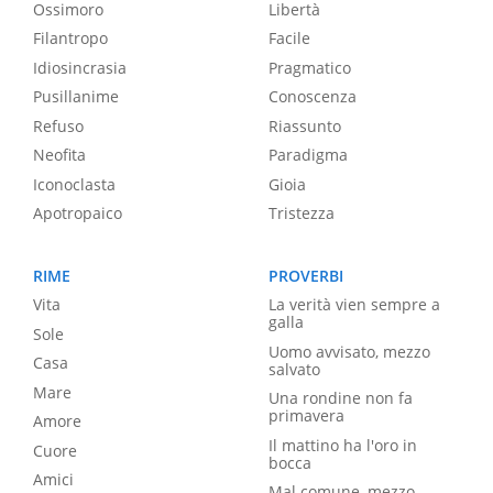
Ossimoro
Libertà
Filantropo
Facile
Idiosincrasia
Pragmatico
Pusillanime
Conoscenza
Refuso
Riassunto
Neofita
Paradigma
Iconoclasta
Gioia
Apotropaico
Tristezza
RIME
PROVERBI
Vita
La verità vien sempre a
galla
Sole
Uomo avvisato, mezzo
Casa
salvato
Mare
Una rondine non fa
primavera
Amore
Il mattino ha l'oro in
Cuore
bocca
Amici
Mal comune, mezzo