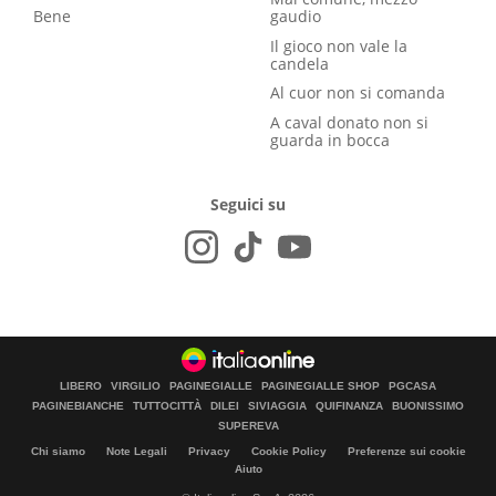
Bene
gaudio
Il gioco non vale la
candela
Al cuor non si comanda
A caval donato non si
guarda in bocca
Seguici su
LIBERO
VIRGILIO
PAGINEGIALLE
PAGINEGIALLE SHOP
PGCASA
PAGINEBIANCHE
TUTTOCITTÀ
DILEI
SIVIAGGIA
QUIFINANZA
BUONISSIMO
SUPEREVA
Chi siamo
Note Legali
Privacy
Cookie Policy
Preferenze sui cookie
Aiuto