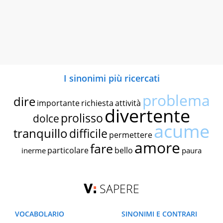
I sinonimi più ricercati
problema
dire
importante
richiesta
attività
divertente
prolisso
dolce
acume
tranquillo
difficile
permettere
amore
fare
particolare
bello
inerme
paura
SAPERE
VOCABOLARIO
SINONIMI E CONTRARI