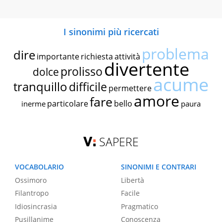
I sinonimi più ricercati
problema
dire
importante
richiesta
attività
divertente
prolisso
dolce
acume
tranquillo
difficile
permettere
amore
fare
particolare
bello
inerme
paura
SAPERE
VOCABOLARIO
SINONIMI E CONTRARI
Ossimoro
Libertà
Filantropo
Facile
Idiosincrasia
Pragmatico
Pusillanime
Conoscenza