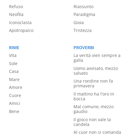
Refuso
Riassunto
Neofita
Paradigma
Iconoclasta
Gioia
Apotropaico
Tristezza
RIME
PROVERBI
Vita
La verità vien sempre a
galla
Sole
Uomo avvisato, mezzo
Casa
salvato
Mare
Una rondine non fa
primavera
Amore
Il mattino ha l'oro in
Cuore
bocca
Amici
Mal comune, mezzo
Bene
gaudio
Il gioco non vale la
candela
Al cuor non si comanda