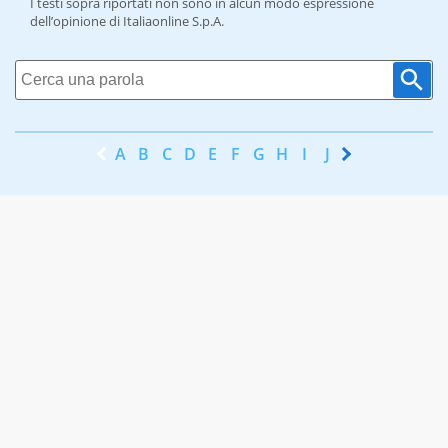
I testi sopra riportati non sono in alcun modo espressione
dell’opinione di Italiaonline S.p.A.
A
B
C
D
E
F
G
H
I
J
K
L
M
N