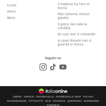
Il mattino ha l'oro in
Cuore
bocca
Amici
Mal comune, mezzo
Bene
gaudio
Il gioco non vale la
candela
Al cuor non si comanda
A caval donato non si
guarda in bocca
Seguici su
LIBERO
VIRGILIO
PAGINEGIALLE
PAGINEGIALLE SHOP
PGCASA
PAGINEBIANCHE
TUTTOCITTÀ
DILEI
SIVIAGGIA
QUIFINANZA
BUONISSIMO
SUPEREVA