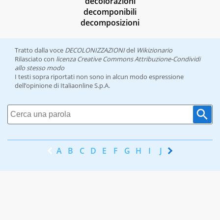
decolorazioni
decomponibili
decomposizioni
Tratto dalla voce
DECOLONIZZAZIONI
del
Wikizionario
Rilasciato con
licenza Creative Commons Attribuzione-Condividi
allo stesso modo
I testi sopra riportati non sono in alcun modo espressione
dell’opinione di Italiaonline S.p.A.
A
B
C
D
E
F
G
H
I
J
K
L
M
N