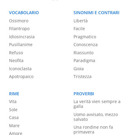
VOCABOLARIO
SINONIMI E CONTRARI
Ossimoro
Libertà
Filantropo
Facile
Idiosincrasia
Pragmatico
Pusillanime
Conoscenza
Refuso
Riassunto
Neofita
Paradigma
Iconoclasta
Gioia
Apotropaico
Tristezza
RIME
PROVERBI
Vita
La verità vien sempre a
galla
Sole
Uomo avvisato, mezzo
Casa
salvato
Mare
Una rondine non fa
primavera
Amore