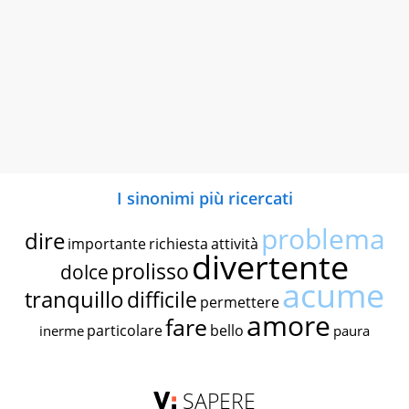
I sinonimi più ricercati
problema
dire
importante
richiesta
attività
divertente
prolisso
dolce
acume
tranquillo
difficile
permettere
amore
fare
particolare
bello
inerme
paura
SAPERE