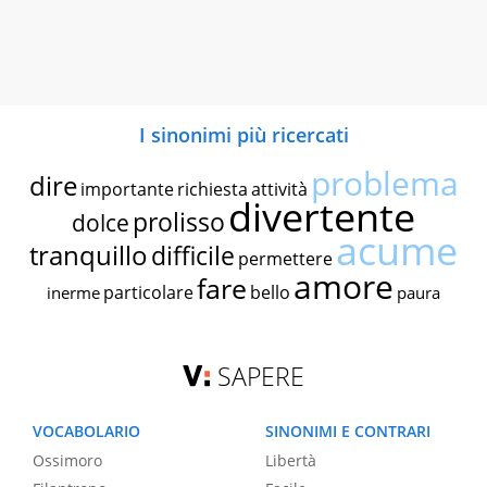
I sinonimi più ricercati
problema
dire
importante
richiesta
attività
divertente
prolisso
dolce
acume
tranquillo
difficile
permettere
amore
fare
particolare
bello
inerme
paura
SAPERE
VOCABOLARIO
SINONIMI E CONTRARI
Ossimoro
Libertà