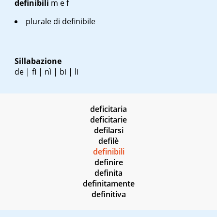
definibili
m
e
f
plurale di definibile
Sillabazione
de | fi | nì | bi | li
deficitaria
deficitarie
defilarsi
defilè
definibili
definire
definita
definitamente
definitiva