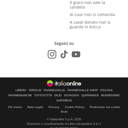
Il gioco non vale la
candela
Al cuor non si comanda
A caval donato non si
guarda in bocca
Seguici su
LIBERO
VIRGILIO
PAGINEGIALLE
PAGINEGIALLE SHOP
PGCASA
PAGINEBIANCHE
TUTTOCITTÀ
DILEI
SIVIAGGIA
QUIFINANZA
BUONISSIMO
SUPEREVA
Chi siamo
Note Legali
Privacy
Cookie Policy
Preferenze sui cookie
Aiuto
© Italiaonline S.p.A. 2026
Direzione e coordinamento di Libero Acquisition S.á r.l.