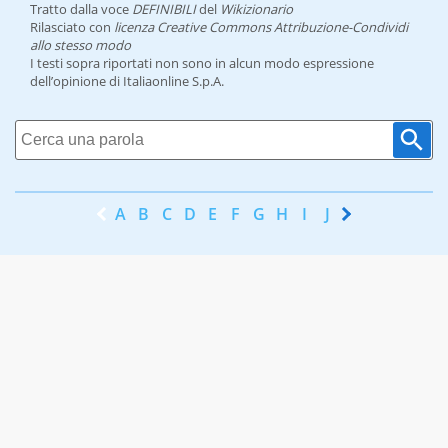
Tratto dalla voce
DEFINIBILI
del
Wikizionario
Rilasciato con
licenza Creative Commons Attribuzione-Condividi
allo stesso modo
I testi sopra riportati non sono in alcun modo espressione
dell’opinione di Italiaonline S.p.A.
A
B
C
D
E
F
G
H
I
J
K
L
M
N