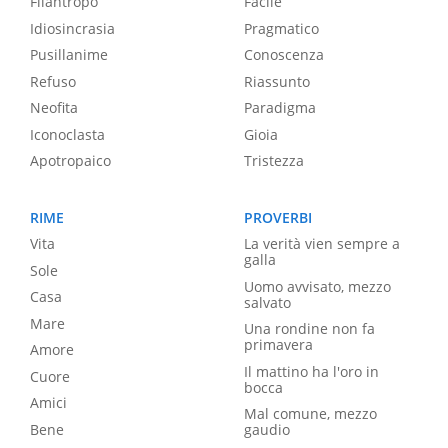
Filantropo
Facile
Idiosincrasia
Pragmatico
Pusillanime
Conoscenza
Refuso
Riassunto
Neofita
Paradigma
Iconoclasta
Gioia
Apotropaico
Tristezza
RIME
PROVERBI
Vita
La verità vien sempre a
galla
Sole
Uomo avvisato, mezzo
Casa
salvato
Mare
Una rondine non fa
primavera
Amore
Il mattino ha l'oro in
Cuore
bocca
Amici
Mal comune, mezzo
Bene
gaudio