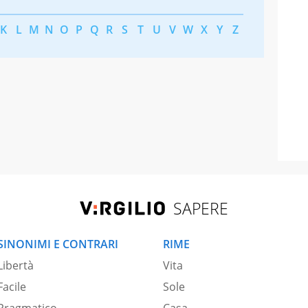
K
L
M
N
O
P
Q
R
S
T
U
V
W
X
Y
Z
SAPERE
SINONIMI E CONTRARI
RIME
Libertà
Vita
Facile
Sole