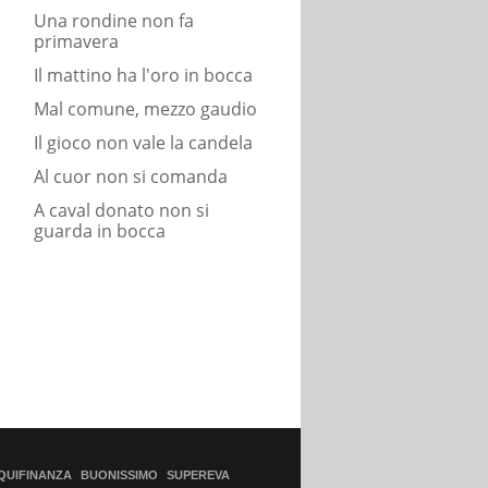
Una rondine non fa
primavera
Il mattino ha l'oro in bocca
Mal comune, mezzo gaudio
Il gioco non vale la candela
Al cuor non si comanda
A caval donato non si
guarda in bocca
QUIFINANZA
BUONISSIMO
SUPEREVA