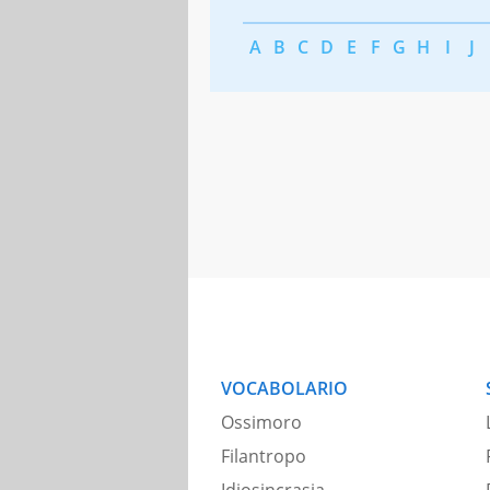
A
B
C
D
E
F
G
H
I
J
VOCABOLARIO
Ossimoro
Filantropo