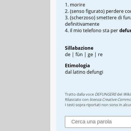
morire
(senso figurato) perdere co
(scherzoso) smettere di fun
definitivamente
il mio telefono sta per
defu
Sillabazione
de | fùn | ge | re
Etimologia
dal latino
defungi
Tratto dalla voce
DEFUNGERE
del
Wiki
Rilasciato con
licenza Creative Commo
I testi sopra riportati non sono in alc