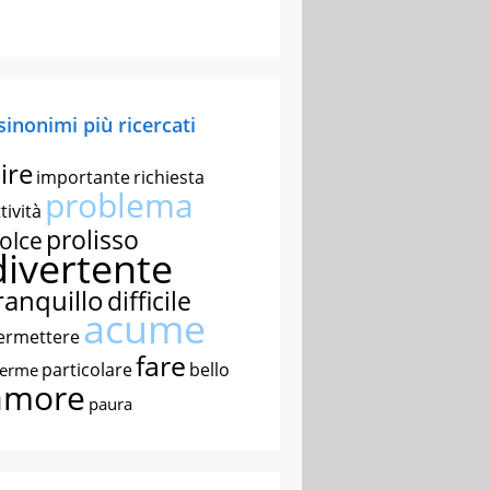
 sinonimi più ricercati
ire
importante
richiesta
problema
tività
prolisso
olce
divertente
ranquillo
difficile
acume
ermettere
fare
particolare
bello
nerme
amore
paura