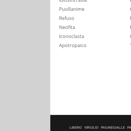
Idiosincrasia
Pusillanime
Refuso
Neofita
Iconoclasta
Apotropaico
LIBERO
VIRGILIO
PAGINEGIALLE
P