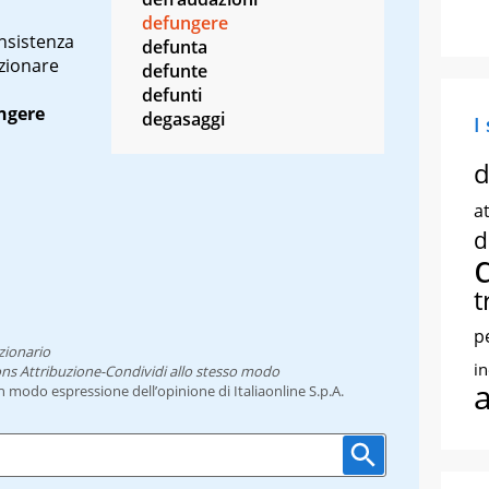
defungere
nsistenza
defunta
zionare
defunte
defunti
ngere
degasaggi
I
d
at
d
t
p
zionario
i
ns Attribuzione-Condividi allo stesso modo
un modo espressione dell’opinione di Italiaonline S.p.A.