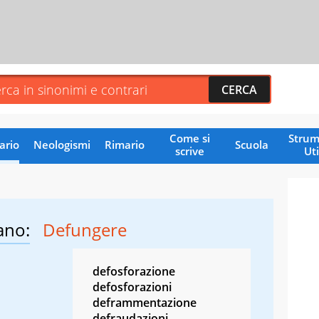
Come si
Strum
ario
Neologismi
Rimario
Scuola
scrive
Uti
ano:
Defungere
defosforazione
defosforazioni
deframmentazione
defraudazioni