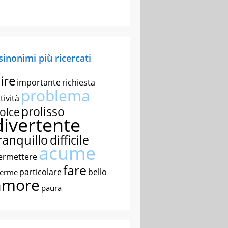
 sinonimi più ricercati
ire
importante
richiesta
problema
tività
prolisso
olce
divertente
ranquillo
difficile
acume
ermettere
fare
particolare
bello
nerme
amore
paura