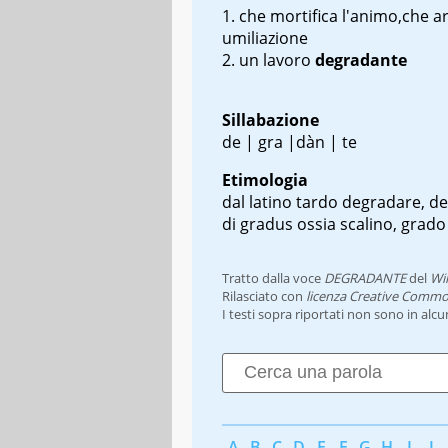
che mortifica l'animo,che a
umiliazione
un lavoro
degradante
Sillabazione
de | gra |dàn | te
Etimologia
dal latino tardo
degradare
, d
di
gradus
ossia scalino, grado
Tratto dalla voce
DEGRADANTE
del
Wi
Rilasciato con
licenza Creative Commo
I testi sopra riportati non sono in alc
A
B
C
D
E
F
G
H
I
J