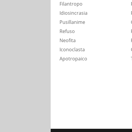
Filantropo
Idiosincrasia
Pusillanime
Refuso
Neofita
Iconoclasta
Apotropaico