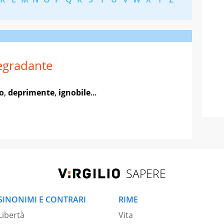
egradante
o
,
deprimente
,
ignobile
...
SAPERE
SINONIMI E CONTRARI
RIME
Libertà
Vita