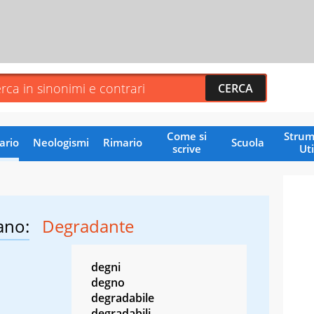
Come si
Strum
ario
Neologismi
Rimario
Scuola
scrive
Uti
ano:
Degradante
degni
degno
degradabile
degradabili