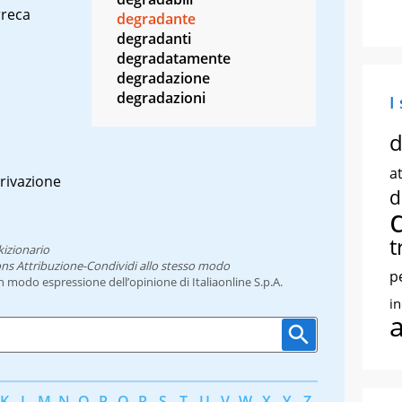
rreca
degradante
degradanti
degradatamente
degradazione
degradazioni
I
d
at
erivazione
d
t
kizionario
ns Attribuzione-Condividi allo stesso modo
p
un modo espressione dell’opinione di Italiaonline S.p.A.
i
K
L
M
N
O
P
Q
R
S
T
U
V
W
X
Y
Z