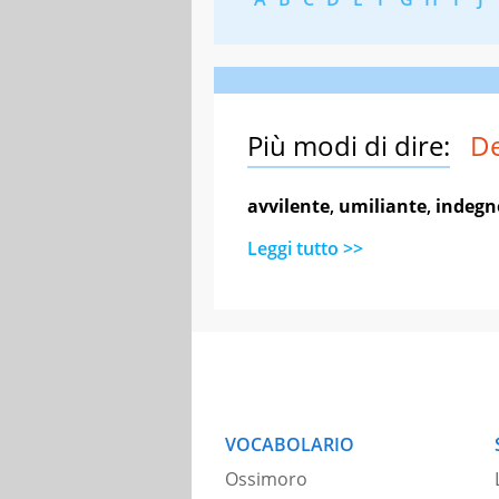
Più modi di dire:
D
avvilente
,
umiliante
,
indegn
Leggi tutto >>
VOCABOLARIO
Ossimoro