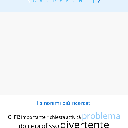
A
B
C
D
E
F
G
H
I
J
K
L
M
N
I sinonimi più ricercati
problema
dire
importante
richiesta
attività
divertente
prolisso
dolce