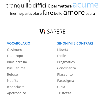
acume
tranquillo
difficile
permettere
amore
fare
particolare
bello
inerme
paura
SAPERE
VOCABOLARIO
SINONIMI E CONTRARI
Ossimoro
Libertà
Filantropo
Facile
Idiosincrasia
Pragmatico
Pusillanime
Conoscenza
Refuso
Riassunto
Neofita
Paradigma
Iconoclasta
Gioia
Apotropaico
Tristezza