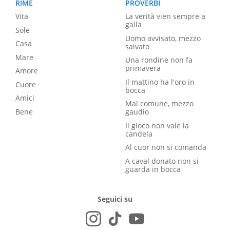
RIME
PROVERBI
Vita
La verità vien sempre a
galla
Sole
Uomo avvisato, mezzo
Casa
salvato
Mare
Una rondine non fa
primavera
Amore
Il mattino ha l'oro in
Cuore
bocca
Amici
Mal comune, mezzo
Bene
gaudio
Il gioco non vale la
candela
Al cuor non si comanda
A caval donato non si
guarda in bocca
Seguici su